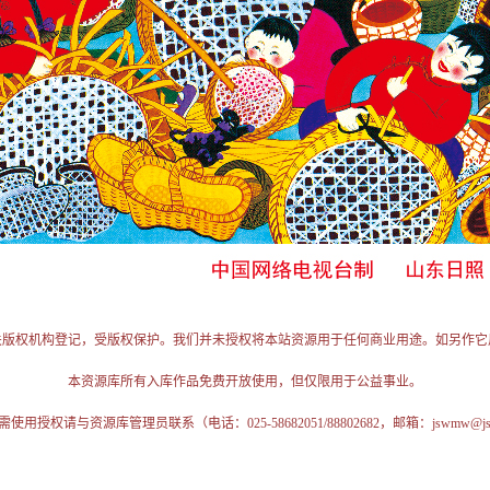
关版权机构登记，受版权保护。我们并未授权将本站资源用于任何商业用途。如另作它
本资源库所有入库作品免费开放使用，但仅限用于公益事业。
授权请与资源库管理员联系（电话：025-58682051/88802682，邮箱：jswmw@jschi