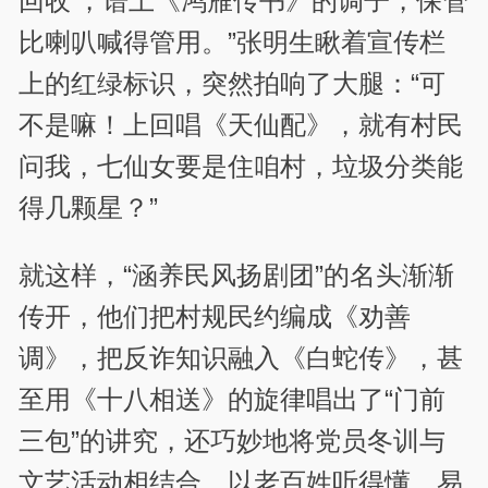
回收’，谱上《鸿雁传书》的调子，保管
比喇叭喊得管用。”张明生瞅着宣传栏
上的红绿标识，突然拍响了大腿：“可
不是嘛！上回唱《天仙配》，就有村民
问我，七仙女要是住咱村，垃圾分类能
得几颗星？”
就这样，“涵养民风扬剧团”的名头渐渐
传开，他们把村规民约编成《劝善
调》，把反诈知识融入《白蛇传》，甚
至用《十八相送》的旋律唱出了“门前
三包”的讲究，还巧妙地将党员冬训与
文艺活动相结合，以老百姓听得懂、易