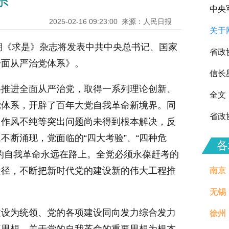
系
中央
2025-02-16 09:23:00
来源：人民日报
关于
向全
第4期《求是》杂志将发表中共中央总书记、国家
省政
全面从严治党体系》。
信长
移推进全面从严治党，取得一系列理论创新、
全文
党体系，开辟了百年大党自我革命新境界。同
省政
、作风不纯等突出问题尚未得到根本解决，反
不断涌现，党面临的“四大考验”、“四种危
各
的自我革命永远在路上。全党必须永葆赶考的
途径，不断把新时代党的建设新的伟大工程推
南京
无锡
建设为统领、党的各项建设同向发力综合发力
徐州
治理