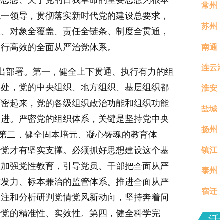
要思想、关于党的自我革命的重要思想为根本
常州
统一领导，贯彻落实新时代党的建设总要求，
苏州
盖、对象全覆盖、责任全链条、制度全贯通，
运行高效的全面从严治党体系。
南通
连云
出部署。第一，健全上下贯通、执行有力的组
实处，党的中央组织、地方组织、基层组织都
淮安
严密起来，党的各级组织政治功能和组织功能
盐城
推进。严密党的组织体系，关键是坚持党中央
扬州
。第二，健全固本培元、凝心铸魂的教育体
治党才有坚实支撑。必须抓好思想建设这个基
镇江
真村
恒加强党性教育，引导党员、干部把全面从严
泰州
分钟
准发力、标本兼治的监管体系。推进全面从严
宿迁
关注和分析研判党情党风新动向，坚持奔着问
治党的精准性、实效性。第四，健全科学完
场活
活