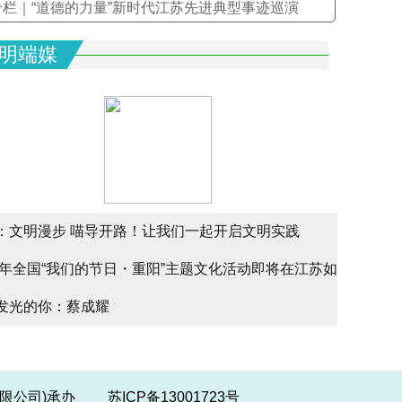
专栏｜“道德的力量”新时代江苏先进典型事迹巡演
明端媒
：文明漫步 喵导开路！让我们一起开启文明实践
文明实
25年全国“我们的节日・重阳”主题文化活动即将在江苏如
文明实
alk
发光的你：蔡成耀
少年请
幕
份有限公司)承办
苏ICP备13001723号