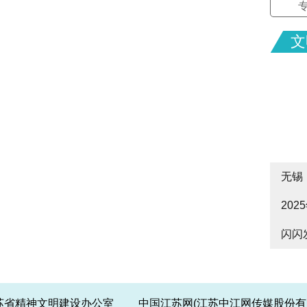
文
无锡
20
cityw
闪闪
皋启
江苏省精神文明建设办公室 中国江苏网(江苏中江网传媒股