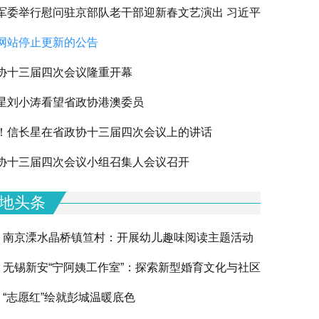
军委举行慰问驻京部队老干部迎新春文艺演出 习近平
网站停止更新的公告
军老同志祝贺新春
协十三届四次会议隆重开幕
星刘小涛看望省政协港澳委员
！信长星在省政协十三届四次会议上的讲话
下一篇
协十三届四次会议小组召集人会议召开
地头条
南京溧水晶桥镇笪村：开展幼儿趣味阅读主题活动
无锡新安“宁阿姨工作室”：探索新型婚育文化与社区
“志愿红”绘就彭城温暖底色
融合的创新实践