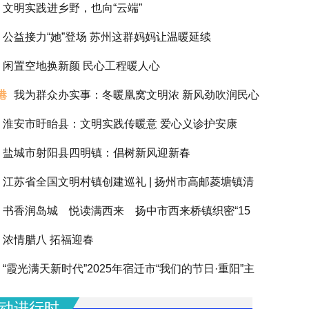
文明实践进乡野，也向“云端”
公益接力“她”登场 苏州这群妈妈让温暖延续
闲置空地换新颜 民心工程暖人心
港
我为群众办实事：冬暖凰窝文明浓 新风劲吹润民心
淮安市盱眙县：文明实践传暖意 爱心义诊护安康
盐城市射阳县四明镇：倡树新风迎新春
江苏省全国文明村镇创建巡礼 | 扬州市高邮菱塘镇清
书香润岛城 悦读满西来 扬中市西来桥镇织密“15
浓情腊八 拓福迎春
阅读圈”滋养全龄人生
“霞光满天新时代”2025年宿迁市“我们的节日·重阳”主
动圆满举办
动进行时