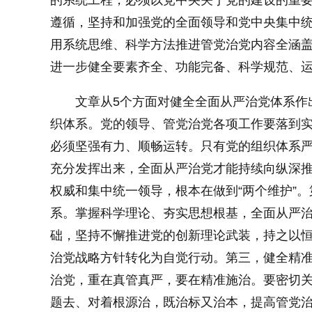
的系统工程，必须以党中央关于党的建设的重
遵循，坚持和加强党的全面领导和党中央集中
小字体
用系统思维、科学方法推进管党治党内容全涵
进一步健全要素齐全、功能完备、科学规范、
文章从5个方面对健全全面从严治党体系作
织体系。党的领导、管党治党各项工作要落到
必须坚强有力、顺畅运转。只有党的组织体系
充分发挥出来，全面从严治党才能持续向纵深
权威和集中统一领导，根本在做到“两个维护”
系。掌握科学理论、夯实思想根基，全面从严
础，坚持不懈推进党的创新理论武装，持之以
治党战略方针转化为自觉行动。第三，健全精
治党，重在真管真严，要在精准施治。要密切
题去、对着根源治，既治标又治本，提高管党