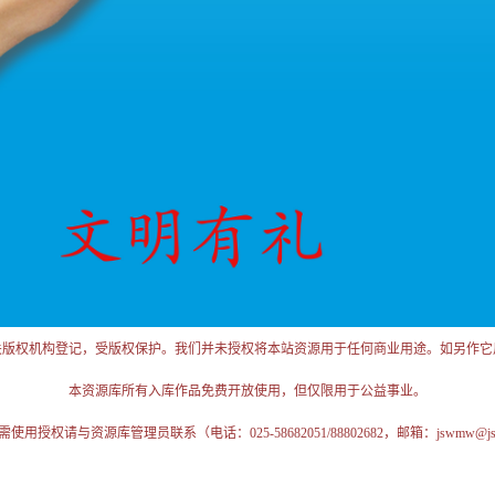
关版权机构登记，受版权保护。我们并未授权将本站资源用于任何商业用途。如另作它
本资源库所有入库作品免费开放使用，但仅限用于公益事业。
授权请与资源库管理员联系（电话：025-58682051/88802682，邮箱：jswmw@jschi