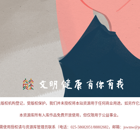
关版权机构登记，受版权保护。我们并未授权将本站资源用于任何商业用途。如另作它
本资源库所有入库作品免费开放使用，但仅限用于公益事业。
授权请与资源库管理员联系（电话：025-58682051/88802682，邮箱：jswmw@jschi