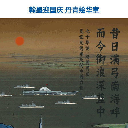
翰墨迎国庆 丹青绘华章