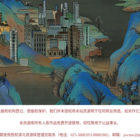
关版权机构登记，受版权保护。我们并未授权将本站资源用于任何商业用途。如另作它
本资源库所有入库作品免费开放使用，但仅限用于公益事业。
授权请与资源库管理员联系（电话：025-58682051/88802682，邮箱：jswmw@jschi