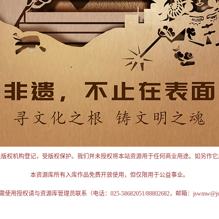
关版权机构登记，受版权保护。我们并未授权将本站资源用于任何商业用途。如另作它
本资源库所有入库作品免费开放使用，但仅限用于公益事业。
授权请与资源库管理员联系（电话：025-58682051/88802682，邮箱：jswmw@jschi