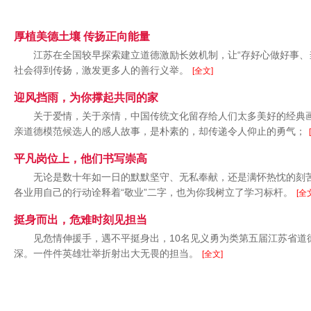
厚植美德土壤 传扬正向能量
江苏在全国较早探索建立道德激励长效机制，让“存好心做好事、
社会得到传扬，激发更多人的善行义举。
[全文]
迎风挡雨，为你撑起共同的家
关于爱情，关于亲情，中国传统文化留存给人们太多美好的经典画
亲道德模范候选人的感人故事，是朴素的，却传递令人仰止的勇气；
平凡岗位上，他们书写崇高
无论是数十年如一日的默默坚守、无私奉献，还是满怀热忱的刻
各业用自己的行动诠释着“敬业”二字，也为你我树立了学习标杆。
[全
挺身而出，危难时刻见担当
见危情伸援手，遇不平挺身出，10名见义勇为类第五届江苏省道
深。一件件英雄壮举折射出大无畏的担当。
[全文]