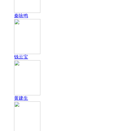
秦咏鸣
钱云宝
黄建生