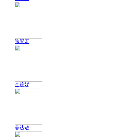
张景宏
金连娣
姜达敖