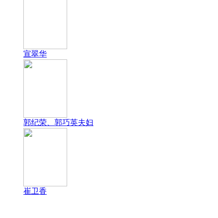
宣翠华
郭纪荣、郭巧英夫妇
崔卫香