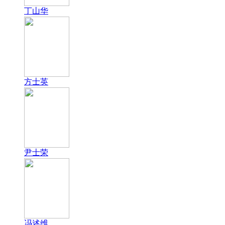
丁山华
方士英
尹士荣
冯述维