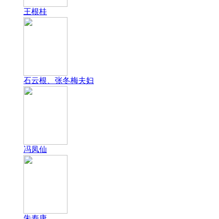
王根桂
石云根、张冬梅夫妇
冯凤仙
朱寿康