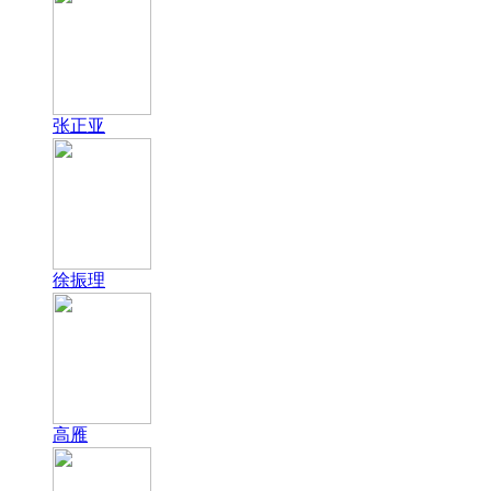
张正亚
徐振理
高雁