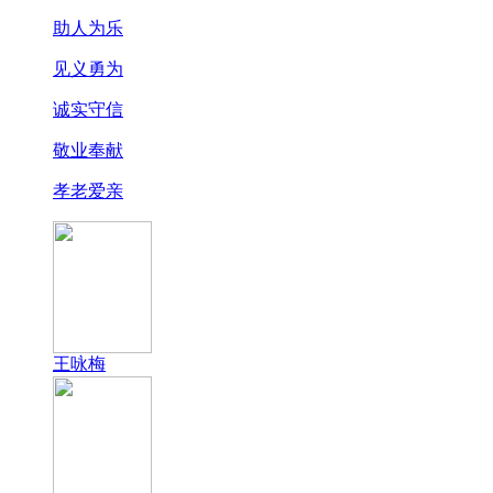
助人为乐
见义勇为
诚实守信
敬业奉献
孝老爱亲
王咏梅