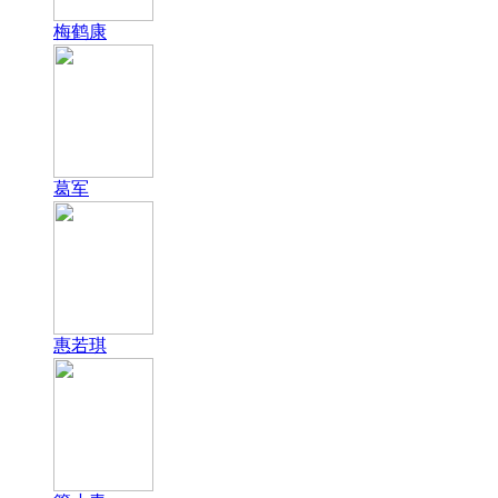
梅鹤康
葛军
惠若琪