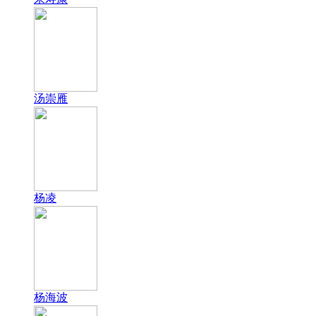
汤崇雁
杨凌
杨海波