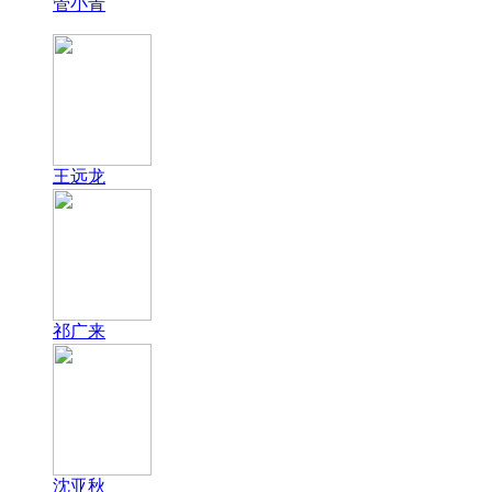
管小青
王远龙
祁广来
沈亚秋