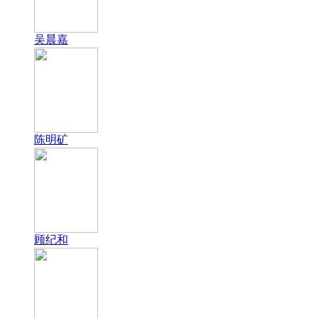
吴晨嘉
陈明矿
顾纪和