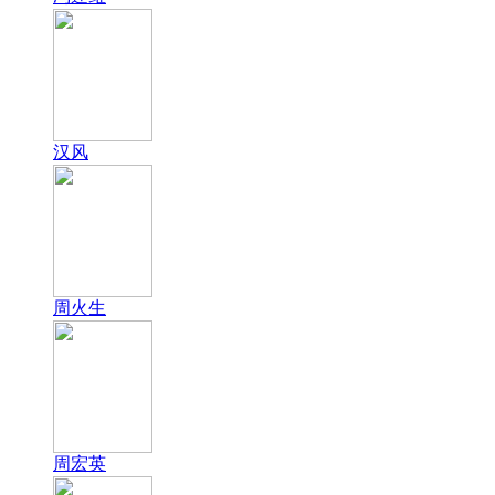
汉风
周火生
周宏英