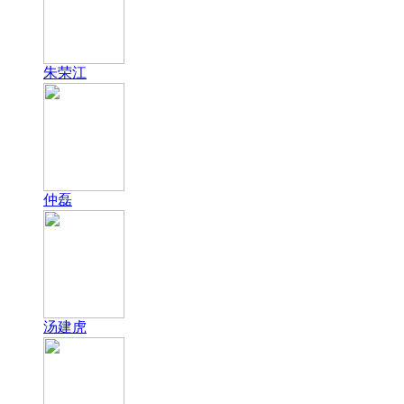
朱荣江
仲磊
汤建虎