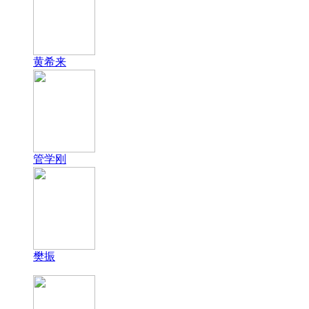
黄希来
管学刚
樊振