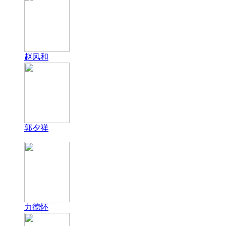
赵风和
郭夕祥
力德怀