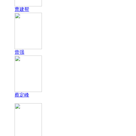
曹建帮
曾强
蔡定峰