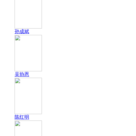
孙成斌
吴协恩
陈红明