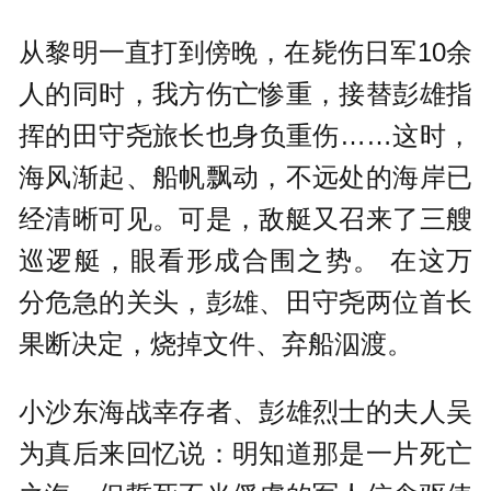
从黎明一直打到傍晚，在毙伤日军10余
人的同时，我方伤亡惨重，接替彭雄指
挥的田守尧旅长也身负重伤……这时，
海风渐起、船帆飘动，不远处的海岸已
经清晰可见。可是，敌艇又召来了三艘
巡逻艇，眼看形成合围之势。 在这万
分危急的关头，彭雄、田守尧两位首长
果断决定，烧掉文件、弃船泅渡。
小沙东海战幸存者、彭雄烈士的夫人吴
为真后来回忆说：明知道那是一片死亡