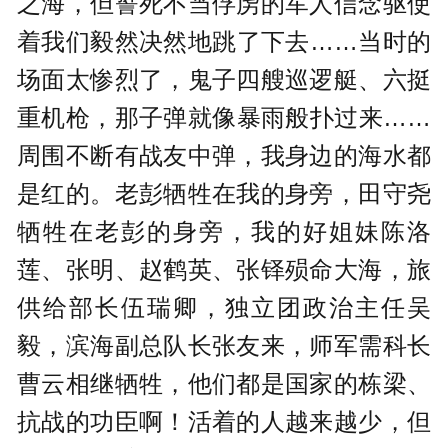
之海，但誓死不当俘虏的军人信念驱使
着我们毅然决然地跳了下去……当时的
场面太惨烈了，鬼子四艘巡逻艇、六挺
重机枪，那子弹就像暴雨般扑过来……
周围不断有战友中弹，我身边的海水都
是红的。老彭牺牲在我的身旁，田守尧
牺牲在老彭的身旁，我的好姐妹陈洛
莲、张明、赵鹤英、张铎殒命大海，旅
供给部长伍瑞卿，独立团政治主任吴
毅，滨海副总队长张友来，师军需科长
曹云相继牺牲，他们都是国家的栋梁、
抗战的功臣啊！活着的人越来越少，但