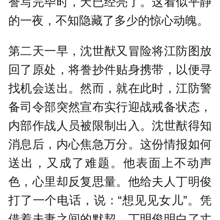
誊写完毕时，天已经亮了。这看似平静
的一夜，不知隐藏了多少的惊心动魄。
第二天一早，沈世猷又冒险将江防图放
回了原处，将誊抄件贴身携带，以便寻
找机会送出。然而，就在此时，江防警
备司令部突然宣布实行迎战戒备状态，
内部作战人员被限制出入。沈世猷得知
消息后，内心焦急万分。这份情报如何
送出，又成了难题。他表面上不动声
色，心里却反复思量。他给夫人丁明俊
打了一个电话，说：“想见见女儿”。凭
借着夫妻之间的默契，丁明俊明白了丈