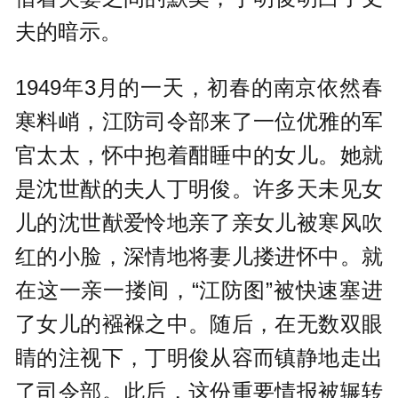
夫的暗示。
1949年3月的一天，初春的南京依然春
寒料峭，江防司令部来了一位优雅的军
官太太，怀中抱着酣睡中的女儿。她就
是沈世猷的夫人丁明俊。许多天未见女
儿的沈世猷爱怜地亲了亲女儿被寒风吹
红的小脸，深情地将妻儿搂进怀中。就
在这一亲一搂间，“江防图”被快速塞进
了女儿的襁褓之中。随后，在无数双眼
睛的注视下，丁明俊从容而镇静地走出
了司令部。此后，这份重要情报被辗转