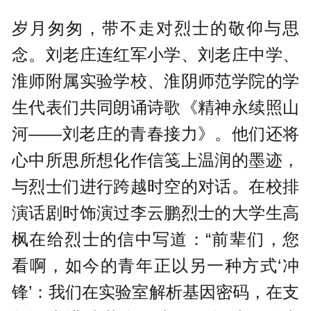
岁月匆匆，带不走对烈士的敬仰与思
念。刘老庄连红军小学、刘老庄中学、
淮师附属实验学校、淮阴师范学院的学
生代表们共同朗诵诗歌《精神永续照山
河——刘老庄的青春接力》。他们还将
心中所思所想化作信笺上温润的墨迹，
与烈士们进行跨越时空的对话。在校排
演话剧时饰演过李云鹏烈士的大学生高
枫在给烈士的信中写道：“前辈们，您
看啊，如今的青年正以另一种方式‘冲
锋’：我们在实验室解析基因密码，在支