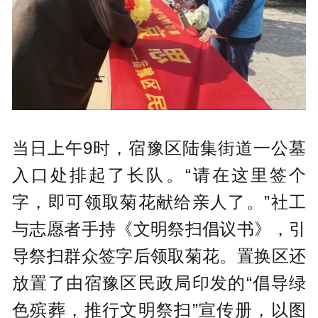
当日上午9时，宿豫区陆集街道一公墓
入口处排起了长队。“请在这里签个
字，即可领取菊花献给亲人了。”社工
与志愿者手持《文明祭扫倡议书》，引
导祭扫群众签字后领取菊花。置换区还
放置了由宿豫区民政局印发的“倡导绿
色殡葬，推行文明祭扫”宣传册，以图