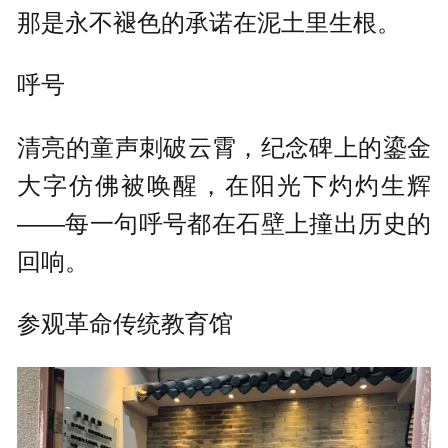
那是永不褪色的承诺在泥土里生根。
呼号
清亮的童声刺破云霄，纪念碑上的鎏金
大字仿佛被唤醒，在阳光下灼灼生辉
——每一句呼号都在石壁上撞出历史的
回响。
参观革命传统教育馆