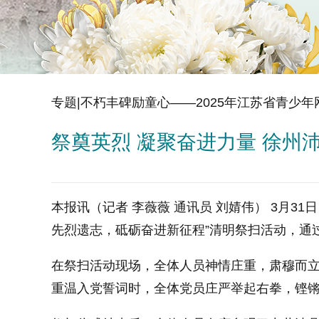
专题|不朽丰碑励童心——2025年江苏省青少
祭奠英烈 凝聚奋进力量 徐州
本报讯（记者 李薇薇 通讯员 刘婧伟） 3月
先烈遗志，砥砺奋进新征程”清明祭扫活动，通
在祭扫活动现场，全体人员神情庄重，肃穆而
重温入党誓词时，全体党员庄严举起右拳，铿