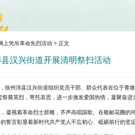
年网上凭吊革命先烈活动
> 正文
沛县汉兴街道开展清明祭扫活动
31日，徐州沛县汉兴街道组织党员干部、群众代表在位于青
过祭奠英烈，寄托哀思，进一步激发爱国热情，凝聚奋进
立，凝视着革命烈士群雕，齐声高唱国歌。在敬献花圈的
锵的誓言彰显着新时代共产党人不忘初心、砥砺前行的坚