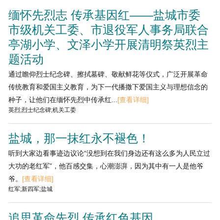
缅怀先烈志 传承基因红——盐城市委
市级机关工委、市退役军人事务局联合
亭湖小学、文泽小学开展清明祭英烈主
题活动
通过瞻仰烈士纪念碑、擦拭墓碑、敬献鲜花等仪式，广泛开展革命
传统教育和爱国主义教育，为下一代播撒下爱国主义与理想信念的
种子，让他们在缅怀先烈中传承红...
[查看详细]
英烈;烈士纪念碑;机关工委
盐城，那一抹红永不褪色！
听到大家边看事迹边议论“没想到在我们身边还有这么多为人民立过
大功的老红军”，他百感交集，心潮澎湃，因为其中有一人是他爷
爷。
[查看详细]
红军;新四军;盐城
追思革命先烈 传承红色基因