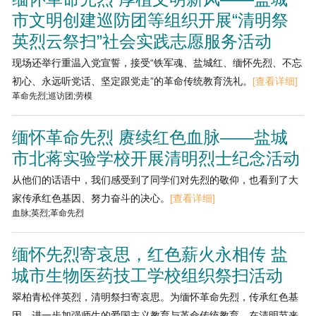
市文明创建巡防团等组织开展“清明祭
英烈云祭扫”社会实践志愿服务活动
现场还举行重温入党宣誓，接受“铁军魂、盐城红、缅怀先烈、不忘
初心、永远听党话、坚定跟党走”的革命传统教育洗礼。
[查看详细]
革命先烈;巡访团;劳模
缅怀革命先烈 赓续红色血脉——盐城
市北蒋实验学校开展清明烈士纪念活动
从他们的话语中，我们感受到了同学们对先烈的敬仰，也看到了大
家传承红色基因、努力奋斗的决心。
[查看详细]
血脉;英烈;革命先烈
缅怀先烈寄哀思，红色薪火永相传 盐
城市生物医药技工学校组织祭扫活动
翠柏青松伴英烈，清明祭扫寄哀思。为缅怀革命先烈，传承红色基
因，进一步加强师生的爱国主义教育与革命传统教育，在清明节来