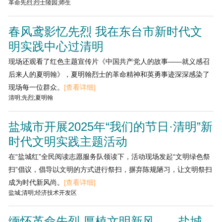
革命先烈;烈士陵园;师生
春风鸢影忆先烈 我在东台市新时代文
明实践中心过清明
现场还观看了红色主题宣传片《中国共产党人的故事——就义感召
后来人的夏明翰》，夏明翰烈士的革命精神和英勇事迹深深感染了
现场每一位群众。
[查看详细]
清明;先烈;夏明翰
盐城市开展2025年“我们的节日·清明”新
时代文明实践主题活动
在“盐城红”全民阅读志愿服务队领读下，活动现场发起“文明绿色祭
扫”倡议，倡导以文明的方式进行祭扫，摒弃陈规陋习，让文明祭扫
成为时代新风尚。
[查看详细]
盐城;清明;经济技术开发区
缅怀革命先烈 厚植文明新风——盐城