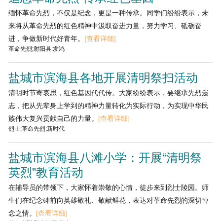
缅怀革命先烈，不仅是纪念，更是一种传承。同学们纷纷表示，未
来将从革命先烈的红色精神中汲取奋进力量，努力学习、砥砺奋
进，争做新时代好青年。
[查看详细]
革命先烈;射阳县;发鸿
盐城市滨海县各地开展清明祭扫活动
清明时节寄哀思，红色基因代代传。大家纷纷表示，要继承先烈遗
志，把从先辈身上学到的精神力量转化为实际行动，为实现中华民
族伟大复兴贡献自己的力量。
[查看详细]
烈士;革命先烈;新时代
盐城市滨海县八滩小学：开展“清明祭
英烈”教育活动
在辅导员的带领下，大家怀着崇敬的心情，徒步来到烈士陵园。师
生们在纪念碑前向英雄敬礼、敬献鲜花，表达对革命先烈的深切悼
念之情。
[查看详细]