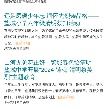
新四军纪念馆;革命纪念;革命先烈
远足磨砺少年志 缅怀先烈铸品格——
盐城小学六年级清明祭扫活动
在清明节即将到来之际，为了铭记革命先烈的光荣事迹，传承民族
精神和时代精神，树立热爱祖国、热爱人民、热爱中华民族的人生
信念。
[查看详细]
少先队员;先烈;盐城
山河无恙花正好，繁城春色恰清明——
盐城中学开展“2024·铸魂·清明祭英
烈”主题教育
年年陌上生春草，岁岁清明思故人。清明时节，是祭奠先人、稠忆
往昔的日子，也是我们致敬烈士，缅怀英雄的肃穆节日。践行文明
祭扫，传承英烈精神。盐城市烈士...
[查看详细]
革命先烈;团员;英雄