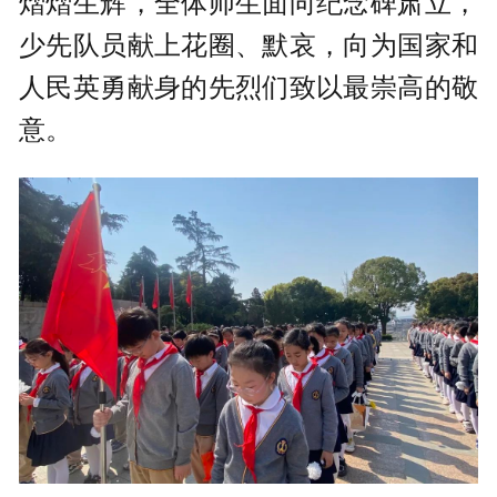
熠熠生辉，全体师生面向纪念碑肃立，
少先队员献上花圈、默哀，向为国家和
人民英勇献身的先烈们致以最崇高的敬
意。