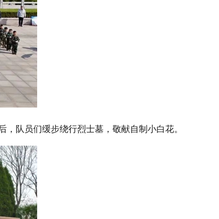
后，队员们缓步绕行烈士墓，敬献自制小白花。