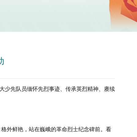
动
广大少先队员缅怀先烈事迹、传承英烈精神、赓续
巾格外鲜艳，站在巍峨的革命烈士纪念碑前。看