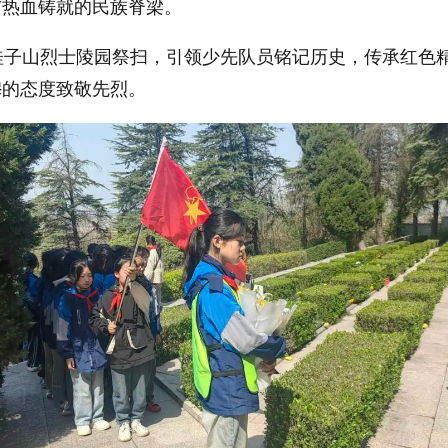
与热血铸就的民族脊梁。
桂子山烈士陵园祭扫，引领少先队员铭记历史，传承红色
穆的态度致敬先烈。