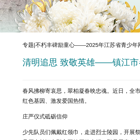
专题|不朽丰碑励童心——2025年江苏省青少
清明追思 致敬英雄——镇江市
春风拂柳寄哀思，翠柏凝春映忠魂。近日，全市
红色基因、激发爱国热情。
庄严仪式砥砺信仰
少先队员们佩戴红领巾，走进烈士陵园，开展