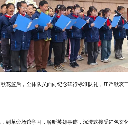
敬献花篮后，全体队员面向纪念碑行标准队礼，庄严默哀
忆，到革命场馆学习，聆听英雄事迹，沉浸式接受红色文