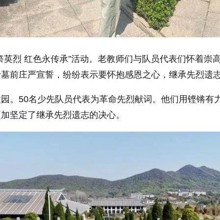
祭英烈 红色永传承”活动。老教师们与队员代表们怀着崇
士墓前庄严宣誓，纷纷表示要怀抱感恩之心，继承先烈遗
园。50名少先队员代表为革命先烈献词。他们用铿锵有
更加坚定了继承先烈遗志的决心。