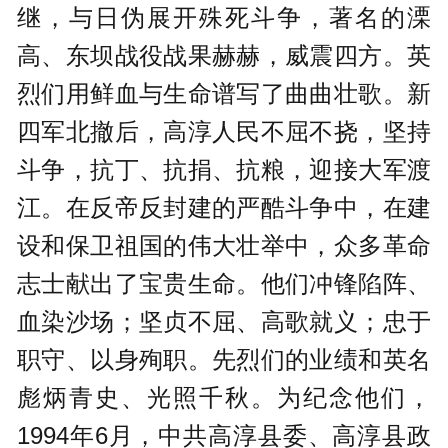
继，与日伪展开殊死斗争，著名的溧
高、东坝战役战果赫赫，威震四方。英
烈们用鲜血与生命谱写了曲曲壮歌。新
四军北撤后，高淳人民不屈不挠，坚持
斗争，抗丁、抗捐、抗粮，迎接大军渡
江。在反帝反封建的严酷斗争中，在建
设和保卫祖国的伟大壮举中，众多革命
志士献出了宝贵生命。他们冲锋陷阵、
血染沙场；坚贞不屈、高歌就义；忠于
职守、以身殉职。先烈们的业绩和英名
彪炳青史、光照千秋。为纪念他们，
1994年6月，中共高淳县委、高淳县政