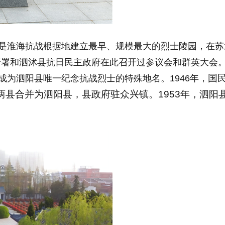
，是淮海抗战根据地建立最早、规模最大的烈士陵园，在
行署和泗沭县抗日民主政府在此召开过参议会和群英大会
国
成为泗阳县唯一纪念抗战烈士的特殊地名。1946年，
泗阳两县合并为泗阳县，县政府驻众兴镇。1953年，泗