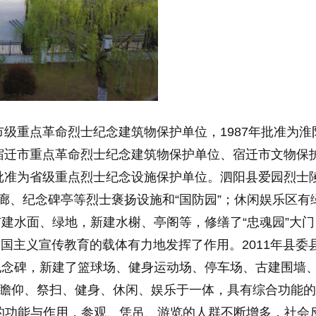
市级重点革命烈士纪念建筑物保护单位，1987年批准为淮
为宿迁市重点革命烈士纪念建筑物保护单位、宿迁市文物保
政府批准为省级重点烈士纪念设施保护单位。泗阳县爱园烈
廊、纪念碑亭等烈士褒扬设施和“国防园”；休闲娱乐区有
建水面、绿地，新建水榭、亭阁等，修缮了“忠魂园”大
爱国主义宣传教育的载体有力地发挥了作用。2011年县
念碑，新建了篮球场、健身运动场、停车场、古建围墙、
为集瞻仰、祭扫、健身、休闲、娱乐于一体，具有综合功能
的功能与作用，参观、凭吊、游览的人群不断增多，社会