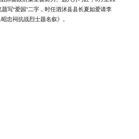
题写“爱园”二字，时任泗沭县县长夏如爱请李
县昭忠祠抗战烈士题名叙》。