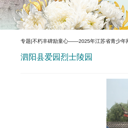
专题|不朽丰碑励童心——2025年江苏省青少
泗阳县爱园烈士陵园