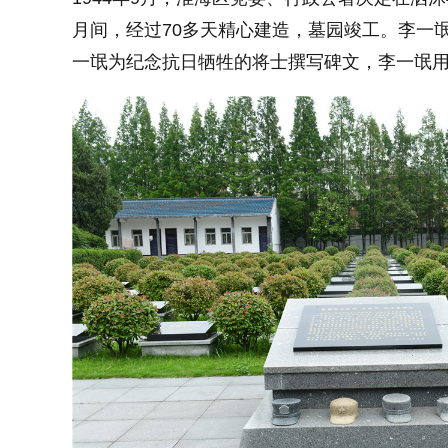
月间，经过70多天精心建造，墓园竣工。李一
一氓为纪念抗日牺牲的将士撰写碑文，李一氓