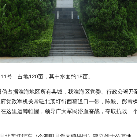
1号，占地120亩，其中水面约18亩。
，日伪占据淮海地区所有县城，我淮海区党委、行政公署乃
政府党政军机关常驻北裴圩街西葛道口一带，陈毅、彭雪
家在这里运筹帷幄，领导广大军民浴血奋战，夺取抗战一
沭县北裴圩街东（今泗阳县爱园镇果园）建立烈士公墓地。