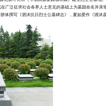
氓在广泛征求社会各界人士意见的基础上为墓园命名并亲笔
用骈体撰写《泗沭抗日烈士公墓碑志》，夏如爱作《泗沭