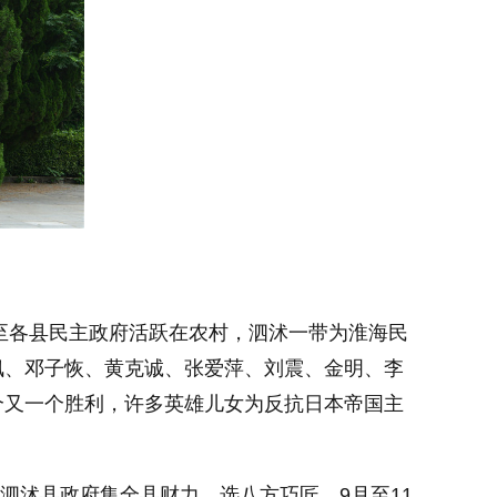
至各县民主政府活跃在农村，泗沭一带为淮海民
枫、邓子恢、黄克诚、张爱萍、刘震、金明、李
个又一个胜利，许多英雄儿女为反抗日本帝国主
泗沭县政府集全县财力、选八方巧匠，9月至11