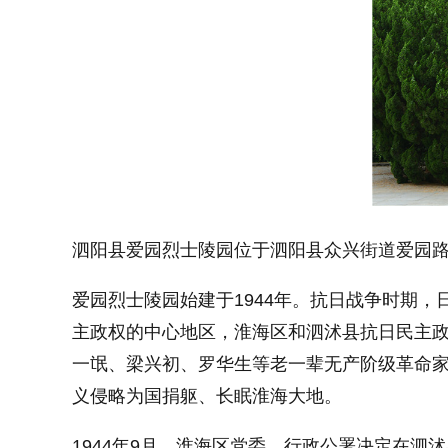
泗阳县爱园烈士陵园位于泗阳县众兴街道爱园路1
爱园烈士陵园始建于1944年。抗日战争时期
主政权的中心地区，淮海区和泗沭县抗日民主
一氓、梁兴初、罗华生等老一辈无产阶级革命
义侵略为国捐躯、长眠淮海大地。
1944年9月，淮海区党委、行政公署决定在泗