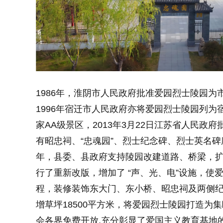
1986年，淮阴市人民政府批准爱园烈士陵园为
1996年宿迁市人民政府亦将爱园烈士陵园列
家AA级景区，2013年3月22日江苏省人民
有昭忠祠、“忠魂园”、烈士纪念碑、烈士英名碑
年，县委、县政府支持陵园改建道路、桥梁，扩
行了重新改版，增加了 “声、光、电”设施，使
程，装修装饰东大门、东小桥、昭忠祠及两侧纪
增草坪18500平方米，将爱园烈士陵园打造
会各界免费开放,充分彰显了爱国主义教育基地