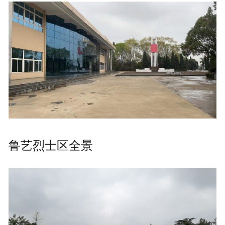
鲁艺烈士区全景