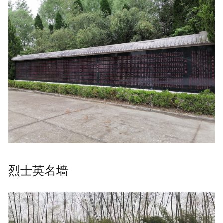
烈士英名墙