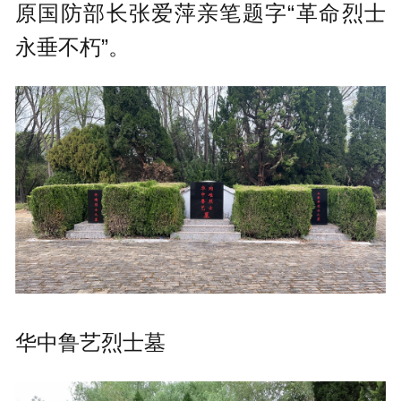
原国防部长张爱萍亲笔题字“革命烈士
永垂不朽”。
华中鲁艺烈士墓