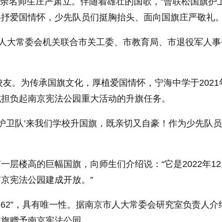
00余名师生庄严肃立。伴随着雄壮的国歌，“曾联松国旗
共抒爱国情怀，少先队员们挺胸抬头、面向国旗庄严敬礼
市人大常委会机关联合市关工委、市教育局、市退役军人事
友。为传承国旗文化，厚植爱国情怀，宁海中学于2021年
式担负起南京宪法公园重大活动的升旗任务。
旗护卫队’来我们学校升国旗，既亲切又自豪！作为少先队
层楼高的巨幅国旗，向师生们介绍说：“它是2022年1
京宪法公园建成开放。”
-0162”，具有唯一性。据南京市人大常委会研究室负责人介
国旗赠予南京宪法公园。