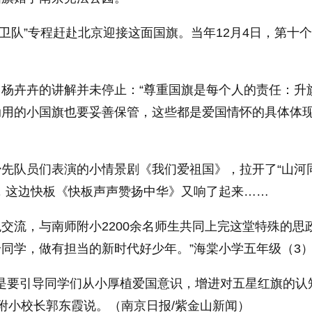
旗护卫队”专程赶赴北京迎接这面国旗。当年12月4日，第十
杨卉卉的讲解并未停止：“尊重国旗是每个人的责任：升
用的小国旗也要妥善保管，这些都是爱国情怀的具体体现
先队员们表演的小情景剧《我们爱祖国》，拉开了“山河同
，这边快板《快板声声赞扬中华》又响了起来……
交流，与南师附小2200余名师生共同上完这堂特殊的思
同学，做有担当的新时代好少年。”海棠小学五年级（3
就是要引导同学们从小厚植爱国意识，增进对五星红旗的认
师附小校长郭东霞说。（南京日报/紫金山新闻）