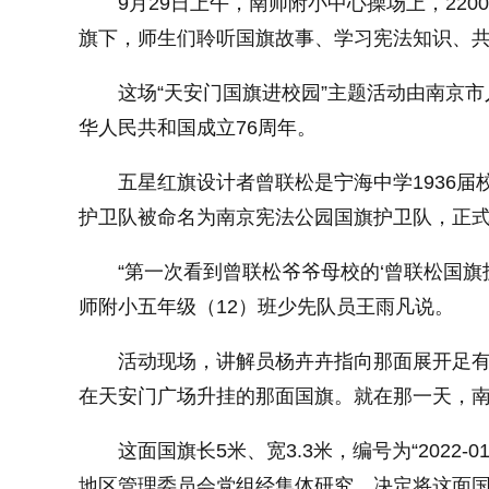
9月29日上午，南师附小中心操场上，22
旗下，师生们聆听国旗故事、学习宪法知识、
这场“天安门国旗进校园”主题活动由南京
华人民共和国成立76周年。
五星红旗设计者曾联松是宁海中学1936届校
护卫队被命名为南京宪法公园国旗护卫队，正
“第一次看到曾联松爷爷母校的‘曾联松国
师附小五年级（12）班少先队员王雨凡说。
活动现场，讲解员杨卉卉指向那面展开足有一
在天安门广场升挂的那面国旗。就在那一天，南
这面国旗长5米、宽3.3米，编号为“2022
地区管理委员会党组经集体研究，决定将这面