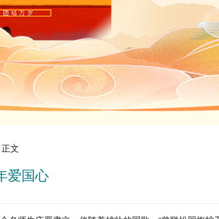
 正文
年爱国心