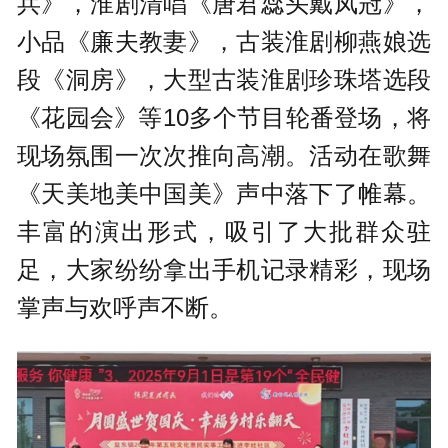
兵》，淮剧清唱《唐君蕊头戴凤冠》，
小品《廉夫教妻》，古装淮剧柳燕娘选
段《洞房》，大型古装淮剧珍珠塔选段
《花园会》等10多个节目轮番登场，将
现场氛围一次次推向高潮。活动在歌舞
《天美地美中国美》声中落下了帷幕。
丰富的演出形式，吸引了大批群众驻
足，大家纷纷拿出手机记录精彩，现场
掌声与欢呼声不断。