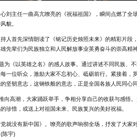
中心刘主任一曲高亢嘹亮的《祝福祖国》，瞬间点燃了全
神风貌。
主持人首先深情朗读了《铭记历史烛照未来》的精彩片段
英雄先辈们为民族独立和人民解放事业英勇奋斗的崇高精
了题为《以英雄之名》的感人故事。通过讲述不同民族、
的每一位听众，激励大家不忘初心、砥砺前行。紧接着，
挠的坚韧意志，这钢铁般的意志，正是全国各族人民同心
氛推向高潮，大家踊跃举手，争相分享自己的收获与感悟
易的珍惜，或送上对祖国未来、民族复兴的美好祝福。
产党就没有新中国》。嘹亮的歌声响彻全场，抒发了大家
陈宇)