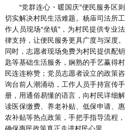
“党群连心・暖国庆”便民服务区则
切实解决村民生活难题。杨庙司法所工
作人员现场“坐镇”，为村民提供专业法
律支持，让便民服务更具广度与深度。
同时，志愿者现场免费为村民提供配钥
匙等基础生活服务，娴熟的手艺赢得村
民连连称赞；党员志愿者设立的政策咨
询台前人潮涌动，工作人员手持宣传手
册，用通俗易懂的语言，向村民详细解
读医保缴费、养老补贴、低保申请、惠
农补贴等热点政策，手把手指导流程，
确保惠民政策真正走进村民心里。