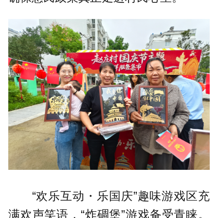
“欢乐互动・乐国庆”趣味游戏区充
满欢声笑语，“炸碉堡”游戏备受青睐。