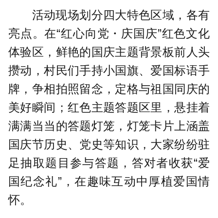
活动现场划分四大特色区域，各有
亮点。在“红心向党・庆国庆”红色文化
体验区，鲜艳的国庆主题背景板前人头
攒动，村民们手持小国旗、爱国标语手
牌，争相拍照留念，定格与祖国同庆的
美好瞬间；红色主题答题区里，悬挂着
满满当当的答题灯笼，灯笼卡片上涵盖
国庆节历史、党史等知识，大家纷纷驻
足抽取题目参与答题，答对者收获“爱
国纪念礼”，在趣味互动中厚植爱国情
怀。