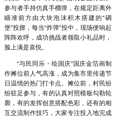
参与者手持仿真手榴弹，在规定距离外
瞄准前方由大块泡沫积木搭建的“碉
堡”投掷，每当“炸弹”投中，现场便响起
阵阵欢呼，成功挑战者领取小礼品时，
脸上满是喜悦。
“与民同乐・绘国庆”国庆金箔画制
作摊位前人气高涨，成为集市里传递节
日温情的热门打卡点。摊位前，村民纷
纷驻足参与，有的认真对照模板勾勒轮
廓，有的发挥创意搭配色彩，还有的相
互交流制作技巧，大家专注投入地完成