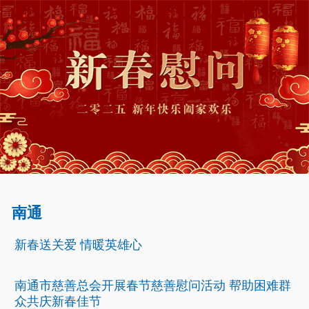
南通
新春送关爱 情暖英雄心
南通市慈善总会开展春节慈善慰问活动 帮助困难群
众共庆新春佳节