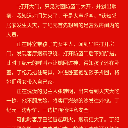
“打开大门，只见对面防盗门大开，并飘出烟
雾。我知道对门失火了，于是大声呼叫。”获知邻
居家发生火灾，丁纪元首先想到的是营救房间内的
人员。
正在卧室带孩子的女主人，闻到异味打开房
门，发现客厅烟雾缭绕，打开防盗门后不知所措。
此时丁纪元的呼叫声让她回过神，得知孩子还在卧
室，丁纪元捂住嘴鼻，冲进卧室抱起孩子折回，将
她们母女带入自己家。
正在洗澡的男主人张转明，出来看到火灾大吃
一惊，他不顾危险，将客厅燃烧的沙发往外拽。丁
纪元一边帮忙，一边提醒他注意安全。
可此时客厅已经冒起明火，烟雾更大了。丁纪