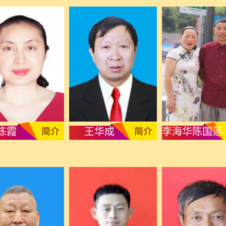
陈霞
王华成
李海华陈国莲
简介
简介