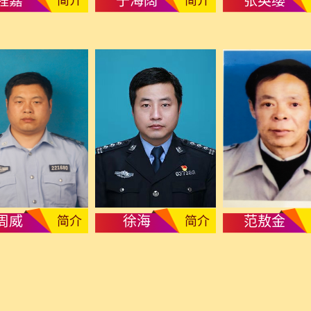
程嘉
于海阔
张英缨
简介
简介
周威
徐海
范敖金
简介
简介