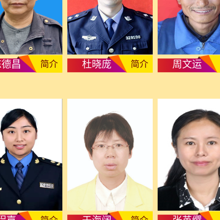
陈德昌
杜晓庞
周文运
简介
简介