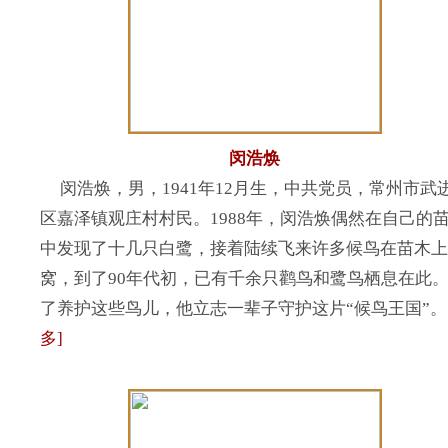
闵浩焕
闵浩焕，男，1941年12月生，中共党员，常州市武
区嘉泽镇观庄村村民。1988年，闵浩焕偶然在自己的
中发现了十几只白鹭，接着陆续飞来许多候鸟在苗木上
窝，到了90年代初，已有千余只鹳鸟和鹭鸟栖息在此
了养护这些鸟儿，他立志一辈子守护这片“候鸟王国”。
多]