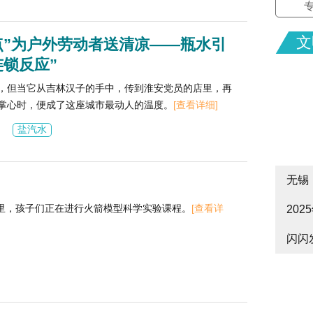
文
点”为户外劳动者送清凉——瓶水引
连锁反应”
，但当它从吉林汉子的手中，传到淮安党员的店里，再
掌心时，便成了这座城市最动人的温度。
[查看详细]
盐汽水
无锡
里，孩子们正在进行火箭模型科学实验课程。
[查看详
20
cityw
闪闪
皋启