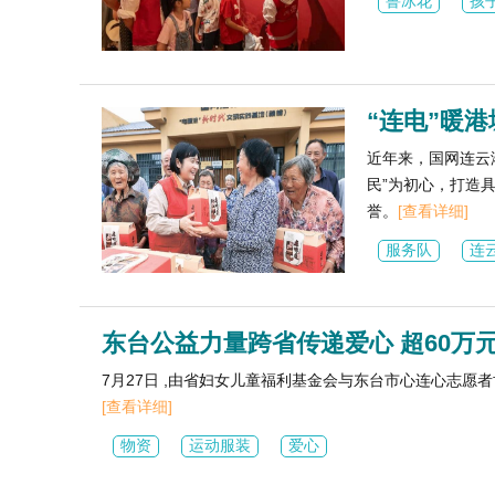
鲁冰花
孩
“连电”暖港
近年来，国网连云
民”为初心，打造
誉。
[查看详细]
服务队
连
东台公益力量跨省传递爱心 超60万
7月27日 ,由省妇女儿童福利基金会与东台市心连心志
[查看详细]
物资
运动服装
爱心