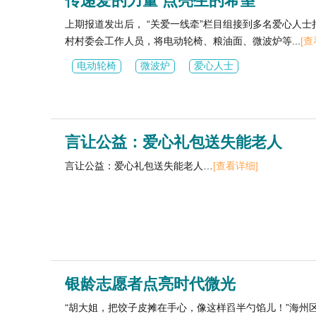
传递爱的力量 点亮生的希望
上期报道发出后， “关爱一线牵”栏目组接到多名爱心人
村村委会工作人员，将电动轮椅、粮油面、微波炉等...
[查
电动轮椅
微波炉
爱心人士
言让公益：爱心礼包送失能老人
言让公益：爱心礼包送失能老人…
[查看详细]
银龄志愿者点亮时代微光
“胡大姐，把饺子皮摊在手心，像这样舀半勺馅儿！”海州