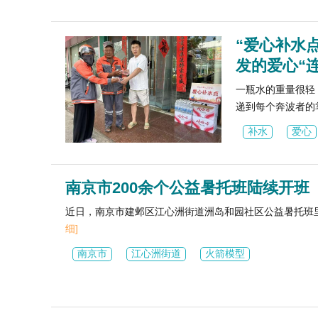
“爱心补水
发的爱心“
一瓶水的重量很轻
递到每个奔波者的
补水
爱心
南京市200余个公益暑托班陆续开班
近日，南京市建邺区江心洲街道洲岛和园社区公益暑托班
细]
南京市
江心洲街道
火箭模型