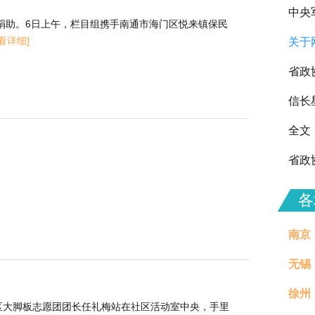
中央
士捐助。6日上午，栏目组携手南通市海门区悦来镇保民
看详细]
关于
向全
省政
信长
全文
省政
各
南京
无锡
徐州
治理
区大脚板志愿团团长任礼梅站在社区活动室中央，手里