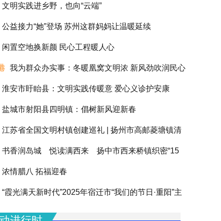
文明实践进乡野，也向“云端”
公益接力“她”登场 苏州这群妈妈让温暖延续
闲置空地换新颜 民心工程暖人心
港
我为群众办实事：冬暖凰窝文明浓 新风劲吹润民心
淮安市盱眙县：文明实践传暖意 爱心义诊护安康
盐城市射阳县四明镇：倡树新风迎新春
江苏省全国文明村镇创建巡礼 | 扬州市高邮菱塘镇清
书香润岛城 悦读满西来 扬中市西来桥镇织密“15
浓情腊八 拓福迎春
阅读圈”滋养全龄人生
“霞光满天新时代”2025年宿迁市“我们的节日·重阳”主
动圆满举办
动进行时