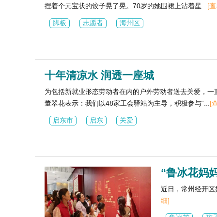
捏着个元宝状的饺子晃了晃。70岁的她围裙上沾着星...
[
脚板
志愿者
海州区
十年清凉水 润透一座城
为包括新就业形态劳动者在内的户外劳动者送去关爱，一
董翠花表示：我们以48家工会驿站为主导，积极参与“...
[
启东市
启东
关爱
“鲁冰花妈
近日，常州经开区
细]