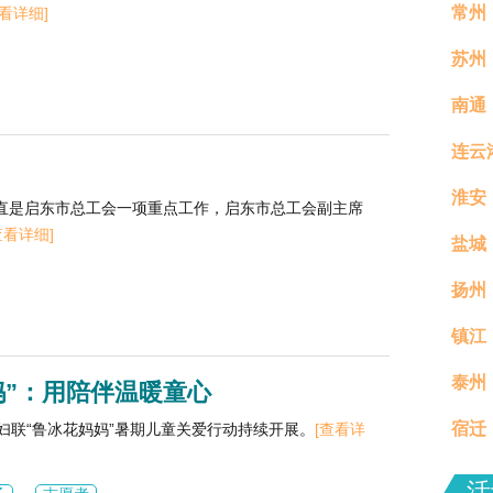
常州
查看详细]
苏州
南通
连云
淮安
直是启东市总工会一项重点工作，启东市总工会副主席
查看详细]
盐城
扬州
镇江
真村
泰州
分钟
妈”：用陪伴温暖童心
宿迁
妇联“鲁冰花妈妈”暑期儿童关爱行动持续开展。
[查看详
场活
活