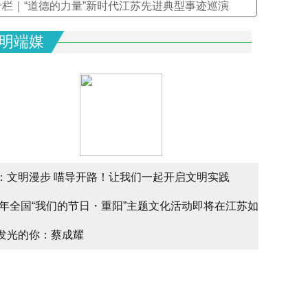
专栏｜“道德的力量”新时代江苏先进典型事迹巡演
明端媒
：文明漫步 喵导开路！让我们一起开启文明实践
文明实
25年全国“我们的节日・重阳”主题文化活动即将在江苏如
文明实
alk
发光的你：蔡成耀
少年请
幕