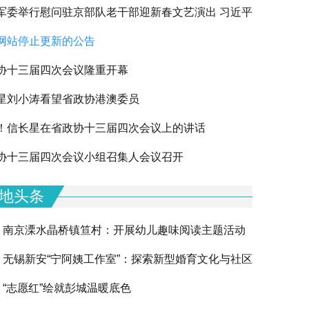
军委举行慰问驻京部队老干部迎新春文艺演出 习近平
网站停止更新的公告
军老同志祝贺新春
协十三届四次会议隆重开幕
星刘小涛看望省政协港澳委员
！信长星在省政协十三届四次会议上的讲话
协十三届四次会议小组召集人会议召开
地头条
南京溧水晶桥镇笪村：开展幼儿趣味阅读主题活动
无锡新安“宁阿姨工作室”：探索新型婚育文化与社区
“志愿红”绘就彭城温暖底色
融合的创新实践