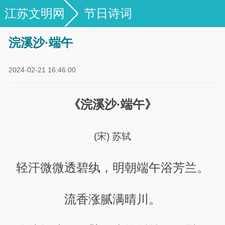
江苏文明网
节日诗词
浣溪沙·端午
2024-02-21 16:46:00
《浣溪沙·端午》
(宋) 苏轼
轻汗微微透碧纨，明朝端午浴芳兰。
流香涨腻满晴川。