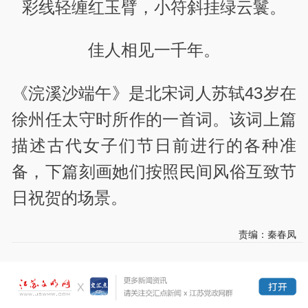
彩线轻缠红玉臂，小符斜挂绿云鬟。
佳人相见一千年。
《浣溪沙端午》是北宋词人苏轼43岁在
徐州任太守时所作的一首词。该词上篇
描述古代女子们节日前进行的各种准
备，下篇刻画她们按照民间风俗互致节
日祝贺的场景。
责编：秦春凤