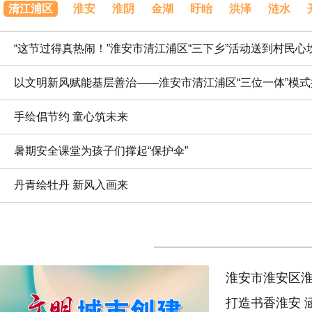
清江浦区
淮安
淮阴
金湖
盱眙
洪泽
涟水
“这节过得真热闹！”淮安市清江浦区“三下乡”活动送到村民心
以文明新风赋能基层善治——淮安市清江浦区“三位一体”模
手绘倡节约 童心筑未来
暑期安全课堂为孩子们撑起“保护伞”
丹青绘牡丹 新风入画来
淮安市淮安区淮
打造书香淮安 
暖”工程 文明