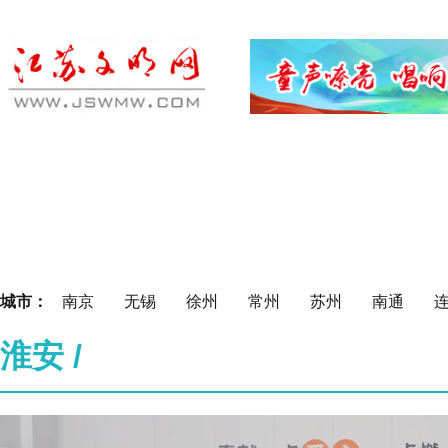
首页
理论之光
公民道德建设
未成
要闻
江苏讲堂
道德典型
我们的节
城市：
南京
无锡
徐州
常州
苏州
南通
淮安
/