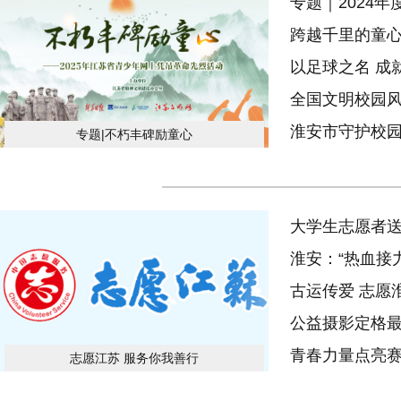
专题｜2024
跨越千里的童
以足球之名 成
全国文明校园
淮安市守护校园
专题|不朽丰碑励童心
大学生志愿者送
淮安：“热血接
识护成长
古运传爱 志愿
公益摄影定格最
青春力量点亮赛
志愿江苏 服务你我善行