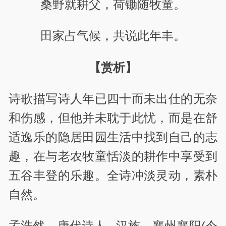
桑野就耕父，荷锄随牧童。
田家占气候，共说此年丰。
【赏析】
诗歌描写诗人年已四十而未出仕的无奈
和伤感，但他并未耽于此忧，而是在舒
适逸乐的隐居田园生活中找到自己的志
趣，在与老农牧童恬淡的耕作中享受到
五谷丰登的乐趣。全诗冲淡灵动，素朴
自然。
孟浩然，唐代诗人
汉族，襄州襄阳(今