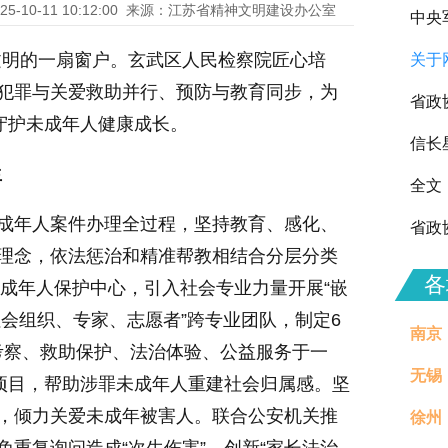
25-10-11 10:12:00
来源：江苏省精神文明建设办公室
中央
文明的一扇窗户。玄武区人民检察院匠心培
关于
向全
击犯罪与关爱救助并行、预防与教育同步，为
省政
，守护未成年人健康成长。
信长
生
全文
未成年人案件办理全过程，坚持教育、感化、
省政
”理念，依法惩治和精准帮教相结合分层分类
各
”未成年人保护中心，引入社会专业力量开展“嵌
社会组织、专家、志愿者”跨专业团队，制定6
南京
考察、救助保护、法治体验、公益服务于一
无锡
色项目，帮助涉罪未成年人重建社会归属感。坚
罪，倾力关爱未成年被害人。联合公安机关推
徐州
治理