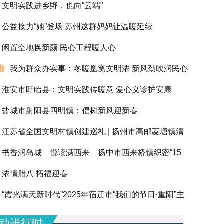
文明实践进乡野，也向“云端”
公益接力“她”登场 苏州这群妈妈让温暖延续
闲置空地换新颜 民心工程暖人心
港
我为群众办实事：冬暖凰窝文明浓 新风劲吹润民心
淮安市盱眙县：文明实践传暖意 爱心义诊护安康
盐城市射阳县四明镇：倡树新风迎新春
江苏省全国文明村镇创建巡礼 | 扬州市高邮菱塘镇清
书香润岛城 悦读满西来 扬中市西来桥镇织密“15
浓情腊八 拓福迎春
阅读圈”滋养全龄人生
“霞光满天新时代”2025年宿迁市“我们的节日·重阳”主
动圆满举办
动进行时