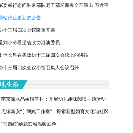
军委举行慰问驻京部队老干部迎新春文艺演出 习近平
网站停止更新的公告
军老同志祝贺新春
协十三届四次会议隆重开幕
星刘小涛看望省政协港澳委员
！信长星在省政协十三届四次会议上的讲话
下一篇
协十三届四次会议小组召集人会议召开
地头条
南京溧水晶桥镇笪村：开展幼儿趣味阅读主题活动
无锡新安“宁阿姨工作室”：探索新型婚育文化与社区
“志愿红”绘就彭城温暖底色
融合的创新实践