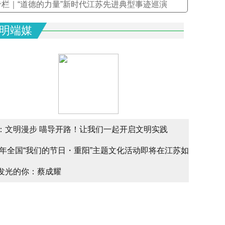
专栏｜“道德的力量”新时代江苏先进典型事迹巡演
明端媒
：文明漫步 喵导开路！让我们一起开启文明实践
文明实
25年全国“我们的节日・重阳”主题文化活动即将在江苏如
文明实
alk
发光的你：蔡成耀
少年请
幕