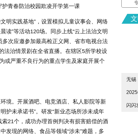
守护青春防治校园欺凌开学第一课
文
治文明实践基地”，设置模拟儿童议事会、网络
晨读”等活动120场。同步上线“云上法治文明
员多次应邀参加最高检正义网、省市电视台法
出的法治情景剧在全省直播。在辖区5所学校设
行为或严重不良行为的重点学生及家庭开展个
无锡
20
cityw
长环境。开展酒吧、电竞酒店、私人影院等新
闪闪
皋启
文明护未承诺书”。研发“新业态场所涉未成年
线索21个，成功办理首例判决有损害赔偿的酒
中发现的网络、食品等领域“涉未”难题，多