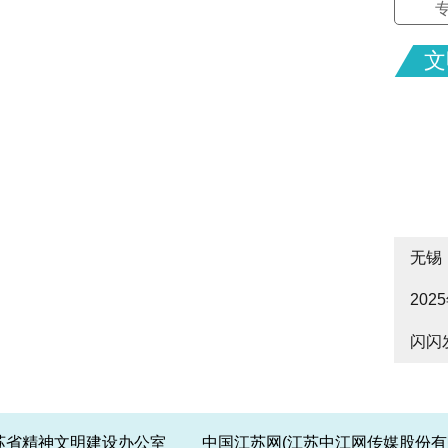
文
无锡
20
cityw
闪闪
皋启
江苏省精神文明建设办公室 中国江苏网(江苏中江网传媒股