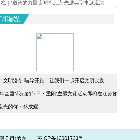
专栏｜“道德的力量”新时代江苏先进典型事迹巡演
明端媒
：文明漫步 喵导开路！让我们一起开启文明实践
文明实
25年全国“我们的节日・重阳”主题文化活动即将在江苏如
文明实
alk
发光的你：蔡成耀
少年请
幕
份有限公司)承办
苏ICP备13001723号