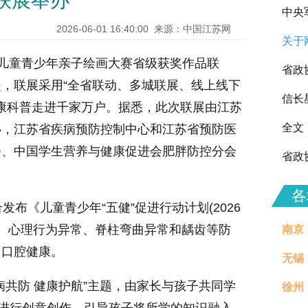
联展举办
中央
2026-06-01 16:40:00
来源：中国江苏网
关于
向全
儿童青少年亲子绘画大赛省级获奖作品联
省政
是，联展采用“全省联动、多城联展、线上线下
信长
健康科普走进千家万户。据悉，此次联展由江苏
全文
办，江苏省疾病预防控制中心和江苏省预防医
会、中国学生营养与健康促进会肥胖防控分会
省政
各
《儿童青少年“五健”促进行动计划(2026
视、心理行为异常、脊柱弯曲异常和龋齿等防
南京
、口腔健康。
无锡
共防 健康护航”主题，由家长与孩子共同学
徐州
治理