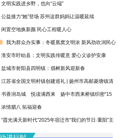
文明实践进乡野，也向“云端”
公益接力“她”登场 苏州这群妈妈让温暖延续
闲置空地换新颜 民心工程暖人心
港
我为群众办实事：冬暖凰窝文明浓 新风劲吹润民心
淮安市盱眙县：文明实践传暖意 爱心义诊护安康
盐城市射阳县四明镇：倡树新风迎新春
江苏省全国文明村镇创建巡礼 | 扬州市高邮菱塘镇清
书香润岛城 悦读满西来 扬中市西来桥镇织密“15
浓情腊八 拓福迎春
阅读圈”滋养全龄人生
“霞光满天新时代”2025年宿迁市“我们的节日·重阳”主
动圆满举办
动进行时