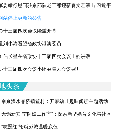
军委举行慰问驻京部队老干部迎新春文艺演出 习近平
网站停止更新的公告
军老同志祝贺新春
协十三届四次会议隆重开幕
星刘小涛看望省政协港澳委员
！信长星在省政协十三届四次会议上的讲话
下一篇
协十三届四次会议小组召集人会议召开
地头条
南京溧水晶桥镇笪村：开展幼儿趣味阅读主题活动
无锡新安“宁阿姨工作室”：探索新型婚育文化与社区
“志愿红”绘就彭城温暖底色
融合的创新实践