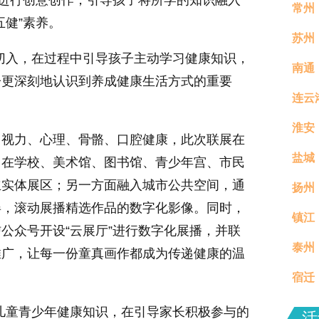
式进行创意创作，引导孩子将所学的知识融入
常州
五健”素养。
苏州
入，在过程中引导孩子主动学习健康知识，
南通
子更深刻地认识到养成健康生活方式的重要
连云
淮安
视力、心理、骨骼、口腔健康，此次联展在
盐城
，在学校、美术馆、图书馆、青少年宫、市民
立实体展区；另一方面融入城市公共空间，通
扬州
屏，滚动展播精选作品的数字化影像。同时，
镇江
真村
公众号开设“云展厅”进行数字化展播，并联
泰州
分钟
推广，让每一份童真画作都成为传递健康的温
宿迁
场活
童青少年健康知识，在引导家长积极参与的
活