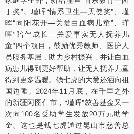
家庭学生外，新增瑾晖“情系教育—园
丁奖”、瑾晖“情系卫生—天使奖”、瑾
晖“向阳花开—关爱白血病儿童”、瑾
晖“陪伴成长—关爱事实无人抚养儿
童”四个项目，鼓励优秀教师、医护人
员服务基层，助力乡村振兴，并让白血
病患儿得到更好帮助，让无人抚养儿童
得到更多温暖。钱七虎的大爱还洒向祖
国边陲。2024年11月底，在千里之外
的新疆阿图什市，“瑾晖”慈善基金又一
次向100名受助学生发放20万元助学
金。这也是钱七虎通过昆山市慈善总