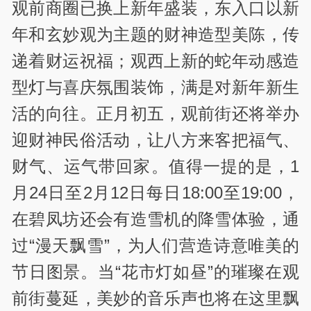
观前商圈已换上新年盛装，东入口以新
年和玄妙观为主题的财神造型美陈，传
递着财运祝福；观西上新的蛇年动感造
型灯与喜庆氛围装饰，满是对新年新生
活的向往。正月初五，观前街还将举办
迎财神民俗活动，让八方来客把福气、
财气、运气带回家。值得一提的是，1
月24日至2月12日每日18:00至19:00，
在碧凤坊还会有造雪机的降雪体验，通
过“漫天飘雪”，为人们营造诗意唯美的
节日图景。当“花市灯如昼”的璀璨在观
前街蔓延，美妙的音乐声也将在这里飘