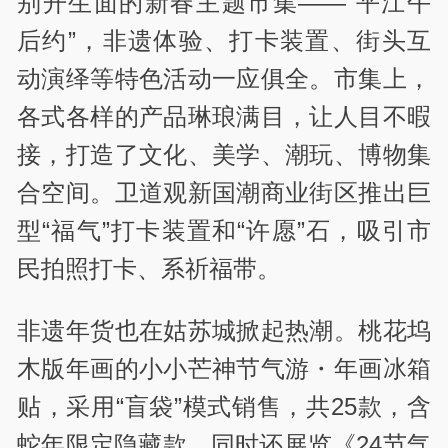
别开生面的新春主题市集——“平江午
后约”，非遗体验、打卡装置、街头互
动演绎等特色活动一应俱全。市集上，
各式各样的产品琳琅满目，让人目不暇
接，打造了文化、美学、潮玩、博物集
合空间。卫道观新国潮商业街区推出巨
型“福气”打卡装置和“许愿”石，吸引市
民拍照打卡、系祈福带。
非遗年货也在姑苏城掀起热潮。桃花坞
木版年画的小小芒神节气游・年画冰箱
贴，采用“盲袋”模式销售，共25款，含
蛇年限定隐藏款，同时还展览《24节气