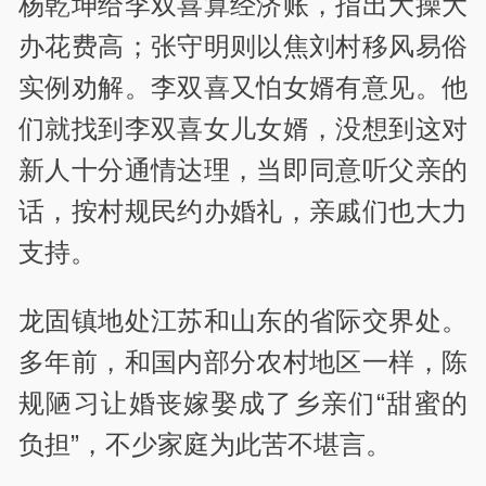
杨乾坤给李双喜算经济账，指出大操大
办花费高；张守明则以焦刘村移风易俗
实例劝解。李双喜又怕女婿有意见。他
们就找到李双喜女儿女婿，没想到这对
新人十分通情达理，当即同意听父亲的
话，按村规民约办婚礼，亲戚们也大力
支持。
龙固镇地处江苏和山东的省际交界处。
多年前，和国内部分农村地区一样，陈
规陋习让婚丧嫁娶成了乡亲们“甜蜜的
负担”，不少家庭为此苦不堪言。