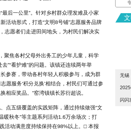
“最后一公里”。针对乡村群众理发难及小家
文
新活动形式，打造“文明8号铺”志愿服务品牌
日，志愿者们走进田间地头，为村民们解决实
”，聚焦各村父母外出务工的少年儿童，科学
去”“看护难”的问题。该镇还连续两年举
、镇长参赛，带动各村年轻人积极参与，成为群
无锡
与志愿服务‘积分兑换’相结合，村民们可通过参
20
cityw
换相应奖品。”窑湾镇镇长苏衍超说。
闪闪
皋启
、点五级覆盖的实践矩阵，通过持续做强“文
“温暖秋冬”等主题系列活动1.6万余场次；打
践活动满意度持续保持在98%以上。□ 本报