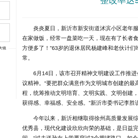
整改率达
炎炎夏日，新沂市新安街道沭滨小区老年服
在家做饭，经常一盘菜吃一天，现在有了长者
方便多了！”63岁的退休居民杨建峰和老伙计
大镜
常。
上一篇
6月14日，该市召开精神文明建设工作推
议精神。“要把群众满意作为文明城市创建的最
程，统筹推动文明培育、文明实践、文明创建
获得感、幸福感、安全感。”新沂市委书记李胜
今年以来，新沂相继取得徐州高质量发展
优秀县，现代化建设欣欣向荣的基础，是日益
大字体