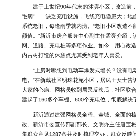
建于上世纪90年代末的沭滨小区，改造前
毛病”——缺乏充电设施，飞线充电隐患大；地
系统老旧，每逢雨季就内涝。“老旧小区改造不能
颜值。”新沂市房产服务中心副主任孟亮介绍，
网、道路、充电桩等多项作业。如今，用心改
内古树打造的休憩点尤其受到老年人喜爱。
“上房时哪想到电动车爆发式增长？没有电
电。”在新戴社区明珠花苑小区，居民王女士告
大家的心病。网格员收到居民反映后，社区联
建起了160多个车棚、600个充电位，彻底解
新沂通过建强网格员全程、全域、全面的
改。新沂市委宣传部副部长、文明办主任唐宝
集群众意见1287条并及时梳理交办，群众反映