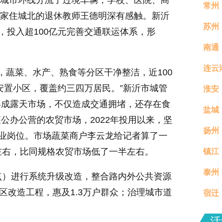
今城市环线分流了过境车辆，学校、医院、商
常州
。”家住城北的退休教师王德明深有感触。新沂
苏州
，投入超100亿元完善交通联运体系，形
南通
连云
，蔬菜、水产、熟食等分区干净整洁，近100
安置小区，覆盖约三四万居民。”新沂市城管
淮安
形成露天市场，不仅造成交通拥堵，还存在食
盐城
公办公营的农贸市场，2022年投用以来，坚
扬州
就业岗位。市场蔬菜商户李云龙给记者算了一
左右，比同规格农贸市场低了一半左右。
镇江
真村
泰州
分钟
点）进行系统升级改造，整合路内外公共资源
小区改造工程，惠及1.3万户群众；治理城市道
宿迁
场活
活