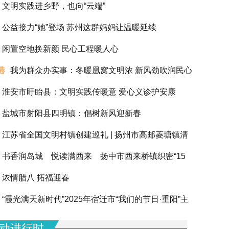
文明实践进乡野，也向“云端”
公益接力“她”登场 苏州这群妈妈让温暖延续
闲置空地换新颜 民心工程暖人心
港
我为群众办实事：冬暖凰窝文明浓 新风劲吹润民心
淮安市盱眙县：文明实践传暖意 爱心义诊护安康
盐城市射阳县四明镇：倡树新风迎新春
江苏省全国文明村镇创建巡礼 | 扬州市高邮菱塘镇清
书香润岛城 悦读满西来 扬中市西来桥镇织密“15
浓情腊八 拓福迎春
阅读圈”滋养全龄人生
“霞光满天新时代”2025年宿迁市“我们的节日·重阳”主
动圆满举办
动进行时