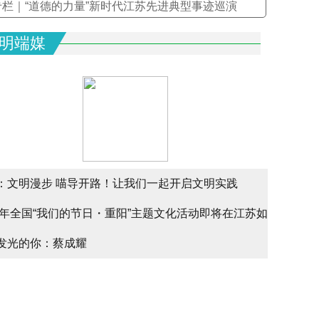
专栏｜“道德的力量”新时代江苏先进典型事迹巡演
明端媒
：文明漫步 喵导开路！让我们一起开启文明实践
文明实
25年全国“我们的节日・重阳”主题文化活动即将在江苏如
文明实
alk
发光的你：蔡成耀
少年请
幕