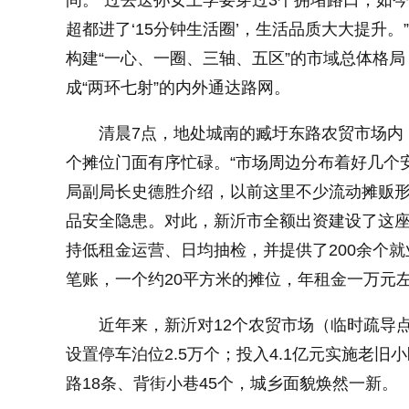
间。“过去送孙女上学要穿过3个拥堵路口，如
超都进了‘15分钟生活圈’，生活品质大大提升
小字体
构建“一心、一圈、三轴、五区”的市域总体格局
成“两环七射”的内外通达路网。
清晨7点，地处城南的臧圩东路农贸市场内
个摊位门面有序忙碌。“市场周边分布着好几个
局副局长史德胜介绍，以前这里不少流动摊贩
品安全隐患。对此，新沂市全额出资建设了这座
持低租金运营、日均抽检，并提供了200余个
笔账，一个约20平方米的摊位，年租金一万元
近年来，新沂对12个农贸市场（临时疏导
设置停车泊位2.5万个；投入4.1亿元实施老旧
路18条、背街小巷45个，城乡面貌焕然一新。