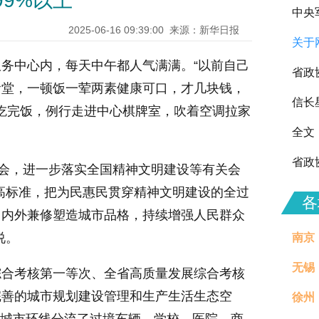
99%以上
中央
2025-06-16 09:39:00
来源：新华日报
关于
向全
务中心内，每天中午都人气满满。“以前自己
省政
食堂，一顿饭一荤两素健康可口，才几块钱，
信长
们吃完饭，例行走进中心棋牌室，吹着空调拉家
全文
省政
进会，进一步落实全国精神文明建设等有关会
高标准，把为民惠民贯穿精神文明建设的全过
各
，内外兼修塑造城市品格，持续增强人民群众
说。
南京
无锡
综合考核第一等次、全省高质量发展综合考核
完善的城市规划建设管理和生产生活生态空
徐州
治理