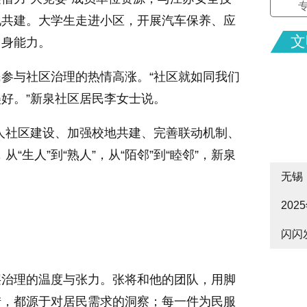
地共建。大学生走进小区，开展汽车保养、应
文
自身能力。
参与社区治理的热情高涨。“社区就如同我们
好。”新泉社区居民李女士说。
人社区建设、加强校地共建、完善联动机制、
生人”到“熟人”，从“陌邻”到“睦邻”，新泉
无锡
20
cityw
闪闪
皋启
层治理的温度与张力。张将和他的团队，用脚
措，都源于对居民需求的洞察；每一件为民服