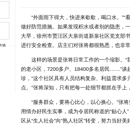
“外面雨下得大，快进来歇歇，喝口水。”
做好防范措施。如果发现积水或者别的隐患，一
大早，徐州市贾汪区大泉街道新泉社区党支部
进行安全检查。店主们对张将都很熟悉，也非
大镜
上一篇
这样的场景是张将日常工作的一个缩影。“
的老小区，7200多户、18400多名居民……
珍，“这个社区具有人员结构复杂、利益需求多
点。”张将深知，只有把每一处细节都抓在手上
“服务群众，要将心比心，以心换心。”张
用情办好民生实事，成为令居民称道的“贴心人
区从“生人社会”向“熟人社区”转变，努力当好美
大字体