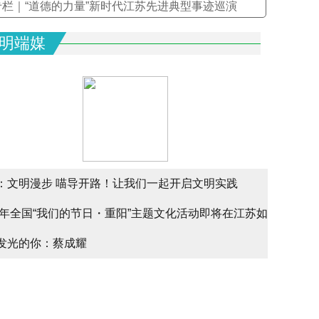
专栏｜“道德的力量”新时代江苏先进典型事迹巡演
明端媒
：文明漫步 喵导开路！让我们一起开启文明实践
文明实
25年全国“我们的节日・重阳”主题文化活动即将在江苏如
文明实
alk
发光的你：蔡成耀
少年请
幕