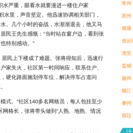
常州
区积水严重，眼看水就要漫进一楼住户家
在积水里，声音坚定。他迅速协调相关部门，
苏州
排水。几个小时的奋战，水渐渐退去，他又马
南通
居民王先生感慨：“当时站在窗户边，看到张
连云
也特别感动。”
淮安
，居民上下楼成了难题。张将得知后，迅速行
盐城
住户家失火，社区第一时间响应，联系住户、
议，硬化路面施划停车位，解决停车占道问
扬州
证。
镇江
真村
模式。“社区140多名网格员，每人包挂至少
泰州
分钟
区网格长，张将带头做到“人熟、地熟、情况
宿迁
场活
活