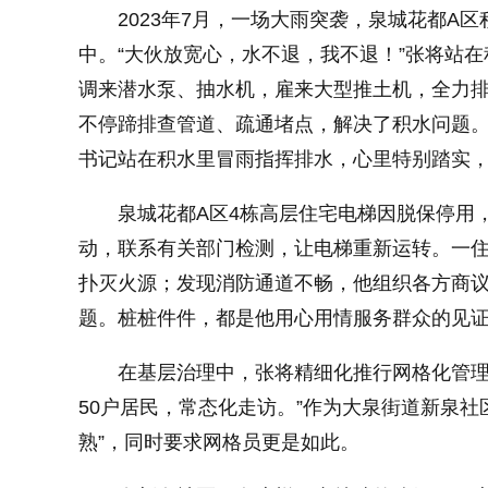
2023年7月，一场大雨突袭，泉城花都A
中。“大伙放宽心，水不退，我不退！”张将站
小字体
调来潜水泵、抽水机，雇来大型推土机，全力
不停蹄排查管道、疏通堵点，解决了积水问题。
书记站在积水里冒雨指挥排水，心里特别踏实，
泉城花都A区4栋高层住宅电梯因脱保停用
动，联系有关部门检测，让电梯重新运转。一
扑灭火源；发现消防通道不畅，他组织各方商
题。桩桩件件，都是他用心用情服务群众的见
在基层治理中，张将精细化推行网格化管理
50户居民，常态化走访。”作为大泉街道新泉社
熟”，同时要求网格员更是如此。