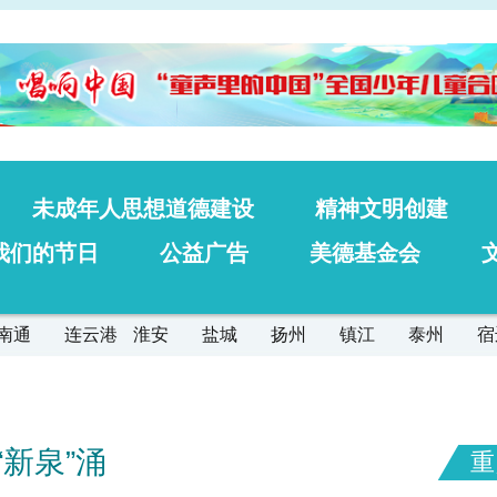
未成年人思想道德建设
精神文明创建
我们的节日
公益广告
美德基金会
南通
连云港
淮安
盐城
扬州
镇江
泰州
宿
“新泉”涌
重