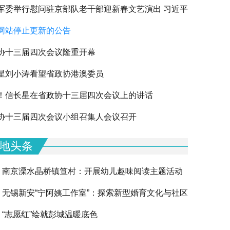
军委举行慰问驻京部队老干部迎新春文艺演出 习近平
网站停止更新的公告
军老同志祝贺新春
协十三届四次会议隆重开幕
星刘小涛看望省政协港澳委员
！信长星在省政协十三届四次会议上的讲话
下一篇
协十三届四次会议小组召集人会议召开
地头条
南京溧水晶桥镇笪村：开展幼儿趣味阅读主题活动
无锡新安“宁阿姨工作室”：探索新型婚育文化与社区
“志愿红”绘就彭城温暖底色
融合的创新实践