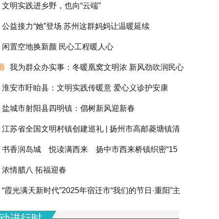
文明实践进乡野，也向“云端”
公益接力“她”登场 苏州这群妈妈让温暖延续
闲置空地换新颜 民心工程暖人心
港
我为群众办实事：冬暖凰窝文明浓 新风劲吹润民心
淮安市盱眙县：文明实践传暖意 爱心义诊护安康
盐城市射阳县四明镇：倡树新风迎新春
江苏省全国文明村镇创建巡礼 | 扬州市高邮菱塘镇清
书香润岛城 悦读满西来 扬中市西来桥镇织密“15
浓情腊八 拓福迎春
阅读圈”滋养全龄人生
“霞光满天新时代”2025年宿迁市“我们的节日·重阳”主
动圆满举办
动进行时