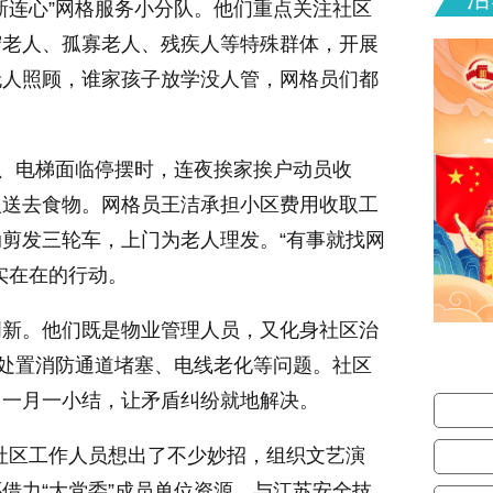
新连心”网格服务小分队。他们重点关注社区
守老人、孤寡老人、残疾人等特殊群体，开展
无人照顾，谁家孩子放学没人管，网格员们都
、电梯面临停摆时，连夜挨家挨户动员收
人送去食物。网格员王洁承担小区费用收取工
剪发三轮车，上门为老人理发。“有事就找网
实在在的行动。
创新。他们既是物业管理人员，又化身社区治
现处置消防通道堵塞、电线老化等问题。社区
、一月一小结，让矛盾纠纷就地解决。
和社区工作人员想出了不少妙招，组织文艺演
借力“大党委”成员单位资源，与江苏安全技