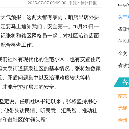
2025-07-07 09:09:00
来源：徐州日报
中央
“看天气预报，这两天都有暴雨，咱店里店外要
关于
向全
定要马上通知我们，安全第一。”6月20日一
省政
书记张将和辖区网格员一起，对社区沿街店面
信长
常配合检查工作。
全文
我们社区有现代化的住宅小区，也有安置住房
省政
”谈起大泉街道新泉社区的基本情况，张将如数家
元、矛盾问题集中以及治理难度较大等特
各
，才能守护好居民的安全。
南京
将坚定说。任职社区书记以来，张将坚持用心
无锡
”；他带头访民情、听民意、汇民智，推动社
好和谐社区的“领头雁”。
徐州
治理