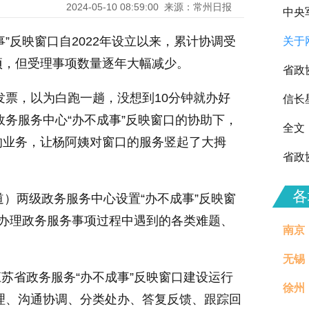
2024-05-10 08:59:00
来源：常州日报
中央
”反映窗口自2022年设立以来，累计协调受
关于
向全
项，但受理事项数量逐年大幅减少。
省政
发票，以为白跑一趟，没想到10分钟就办好
信长
政务服务中心“办不成事”反映窗口的协助下，
全文
的业务，让杨阿姨对窗口的服务竖起了大拇
省政
各
道）两级政务服务中心设置“办不成事”反映窗
在办理政务服务事项过程中遇到的各类难题、
南京
无锡
苏省政务服务“办不成事”反映窗口建设运行
徐州
治理
理、沟通协调、分类处办、答复反馈、跟踪回