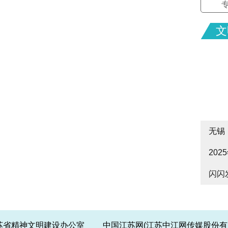
文
无锡
20
cityw
闪闪
皋启
江苏省精神文明建设办公室 中国江苏网(江苏中江网传媒股