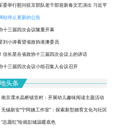
军委举行慰问驻京部队老干部迎新春文艺演出 习近平
网站停止更新的公告
军老同志祝贺新春
协十三届四次会议隆重开幕
星刘小涛看望省政协港澳委员
！信长星在省政协十三届四次会议上的讲话
下一篇
协十三届四次会议小组召集人会议召开
地头条
南京溧水晶桥镇笪村：开展幼儿趣味阅读主题活动
无锡新安“宁阿姨工作室”：探索新型婚育文化与社区
“志愿红”绘就彭城温暖底色
融合的创新实践