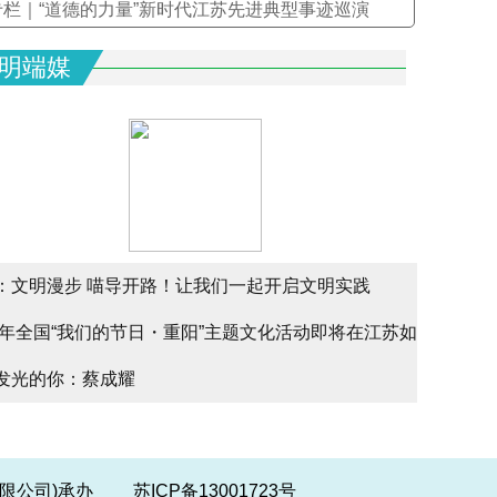
专栏｜“道德的力量”新时代江苏先进典型事迹巡演
明端媒
：文明漫步 喵导开路！让我们一起开启文明实践
文明实
25年全国“我们的节日・重阳”主题文化活动即将在江苏如
文明实
alk
发光的你：蔡成耀
少年请
幕
份有限公司)承办
苏ICP备13001723号