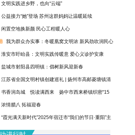
文明实践进乡野，也向“云端”
公益接力“她”登场 苏州这群妈妈让温暖延续
闲置空地换新颜 民心工程暖人心
港
我为群众办实事：冬暖凰窝文明浓 新风劲吹润民心
淮安市盱眙县：文明实践传暖意 爱心义诊护安康
盐城市射阳县四明镇：倡树新风迎新春
江苏省全国文明村镇创建巡礼 | 扬州市高邮菱塘镇清
书香润岛城 悦读满西来 扬中市西来桥镇织密“15
浓情腊八 拓福迎春
阅读圈”滋养全龄人生
“霞光满天新时代”2025年宿迁市“我们的节日·重阳”主
动圆满举办
动进行时