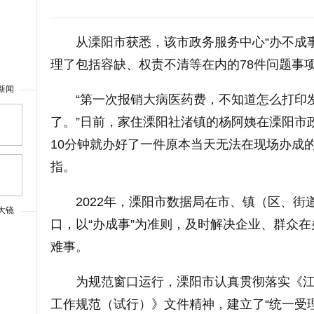
从溧阳市获悉，该市政务服务中心“办不成事
理了包括容缺、权责不清等在内的78件问题事
新闻
“第一次报销大病医药费，不知道怎么打印
了。”日前，家住溧阳社渚镇的杨阿姨在溧阳市
上一篇
10分钟就办好了一件原本当天无法在现场办成
指。
2022年，溧阳市数据局在市、镇（区、街
大镜
口，以“办成事”为准则，及时解决企业、群众
难事。
为规范窗口运行，溧阳市认真贯彻落实《江
工作规范（试行）》文件精神，建立了“统一受