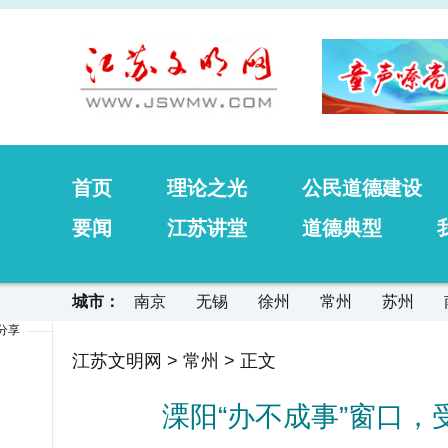
首页
理论之光
公民道德建设
要闻
江苏讲堂
道德典型
城市：
南京
无锡
徐州
常州
苏州
分享
江苏文明网
>
常州
> 正文
溧阳“办不成事”窗口