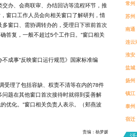
常州
类交办、会商联审、办结回访等流程环节，推
后，窗口工作人员会向相关窗口了解研判，情
苏州
及多窗口、需协调转办的，受理日下班前首次
南通
确答复，一般不超过5个工作日。”窗口相关
连云
淮安
办不成事”反映窗口运行规范》国家标准编
盐城
扬州
调受理了包括容缺、权责不清等在内的78件
镇江
真村
多问题在其他窗口首次接待时就得到妥善解
的优化。”窗口相关负责人表示。（郏燕波
泰州
分钟
宿迁
责编：杨梦媛
场活
活