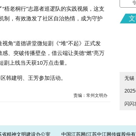
放了“梧老桐行”志愿者巡逻队的实践视频，这支
文
”机制，有效激发了社区自治热情，成为守护
视角”道德讲堂微短剧《“堆”不起》正式发
说教感、突破传播壁垒，借云端让美德“燃”亮万
微短剧上线当天获10万点击量。
楼区韩建明、王芳参加活动。
无锡
20
cityw
责编：常州文明办
闪闪
皋启
江苏省精神文明建设办公室 中国江苏网(江苏中江网传媒股