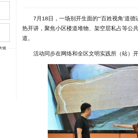
7月18日，一场别开生面的“‘百姓视角’道
热开讲，聚焦小区楼道堆物、架空层私占等公
道。
大镜
活动同步在网络和全区文明实践所（站）开
上一篇
大字体