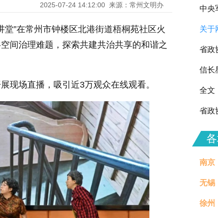
2025-07-24 14:12:00
来源：常州文明办
中央
德讲堂”在常州市钟楼区北港街道梧桐苑社区火
关于
向全
共空间治理难题，探索共建共治共享的和谐之
省政
信长
展现场直播，吸引近3万观众在线观看。
全文
省政
各
南京
无锡
徐州
治理