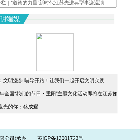
专栏｜“道德的力量”新时代江苏先进典型事迹巡演
明端媒
：文明漫步 喵导开路！让我们一起开启文明实践
文明实
25年全国“我们的节日・重阳”主题文化活动即将在江苏如
文明实
alk
发光的你：蔡成耀
少年请
幕
份有限公司)承办
苏ICP备13001723号