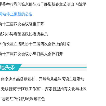
军委举行慰问驻京部队老干部迎新春文艺演出 习近平
网站停止更新的公告
军老同志祝贺新春
协十三届四次会议隆重开幕
星刘小涛看望省政协港澳委员
！信长星在省政协十三届四次会议上的讲话
下一篇
协十三届四次会议小组召集人会议召开
地头条
南京溧水晶桥镇笪村：开展幼儿趣味阅读主题活动
无锡新安“宁阿姨工作室”：探索新型婚育文化与社区
“志愿红”绘就彭城温暖底色
融合的创新实践