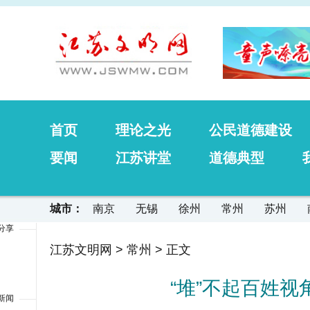
首页
理论之光
公民道德建设
要闻
江苏讲堂
道德典型
城市：
南京
无锡
徐州
常州
苏州
分享
江苏文明网
>
常州
> 正文
“堆”不起百姓
新闻