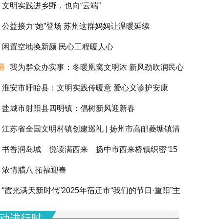
文明实践进乡野，也向“云端”
公益接力“她”登场 苏州这群妈妈让温暖延续
闲置空地换新颜 民心工程暖人心
港
我为群众办实事：冬暖凰窝文明浓 新风劲吹润民心
淮安市盱眙县：文明实践传暖意 爱心义诊护安康
盐城市射阳县四明镇：倡树新风迎新春
江苏省全国文明村镇创建巡礼 | 扬州市高邮菱塘镇清
书香润岛城 悦读满西来 扬中市西来桥镇织密“15
浓情腊八 拓福迎春
阅读圈”滋养全龄人生
“霞光满天新时代”2025年宿迁市“我们的节日·重阳”主
动圆满举办
动进行时