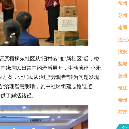
常州
苏州
南通
连云
淮安
还原梧桐苑社区从“旧村落”变“新社区”后，楼
盐城
围绕居民日常中的矛盾展开，生动演绎“小矛
扬州
决方案，让居民从治理“旁观者”转为问题发现
益”治理智慧明晰，剧中社区组建志愿巡逻
镇江
真村
提供了鲜活路径。
泰州
分钟
宿迁
场活
活