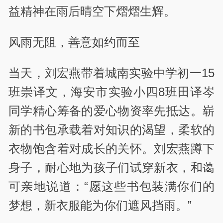
益精神在雨后晴空下熠熠生辉。
风雨无阻，善意如约而至
当天，刘宏燕带着城南实验中学初一15
班崇译文，海安市实验小四8班田译岑
同学精心筹备的爱心物资率先抵达。崭
新的书包承载着对知识的渴望，柔软的
衣物饱含着对成长的关怀。刘宏燕蹲下
身子，耐心地为孩子们试穿新衣，和蔼
可亲地说道：“愿这些书包装满你们的
梦想，新衣服能为你们遮风挡雨。”