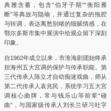
典雅含蓄，包含“伯牙子期”“衡阳雁
断”等典故与隐喻，并通过复杂的拖腔
与转调，表达离愁别绪的细腻情感，在
鄂尔多斯市集中展演中给观众留下深刻
印象。
自1962年成立以来，市淮海剧团始终承
担海州五大宫调的保护与传承职能。第
三代传承人陈立才自幼痴迷戏曲，师从
第二代传承人袁兆民，系统学习五大宫
调核心曲牌，常与钱乐山等前辈“碰
曲”，与国家级传承人刘长兰研习吐字