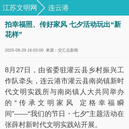
江苏文明网
连云港
拍幸福照、传好家风 七夕活动玩出“新
花样”
2025-08-29 16:03:00
来源：交汇点新闻
8月27日，由省委驻灌云县乡村振兴工
作队牵头，连云港市灌云县南岗镇新时
代文明实践所与南岗镇人大共同举办
的“传承文明家风 定格幸福瞬
间”——“我们的节日・七夕”主题活动在
张薛村新时代文明实践站开展。