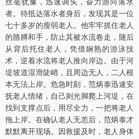
丝毫犹豫，迅速调头，奋力游向落水
者。待抵达落水者身后，发现其是一位
七十多岁的瘦弱老人。他牢牢抓住老人
的胳膊和手，防止其被水流卷走，随后
从背后托住老人，凭借娴熟的游泳技
术，逆着水流将老人推向岸边。由于河
堤坡道湿滑陡峭，且周边无人，二人根
本无法上岸。危急时刻，范炳泰迅速安
抚老人情绪，自己则光脚爬上河堤，在
找到支撑点后，用尽全力，一把将老人
拖上岸。在确认老人无恙后，范炳泰才
默默离开现场。因救援及时，老人身体