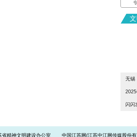
文
无锡
20
cityw
闪闪
皋启
江苏省精神文明建设办公室 中国江苏网(江苏中江网传媒股