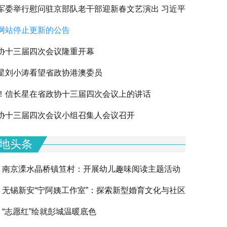
军委举行慰问驻京部队老干部迎新春文艺演出 习近平
网站停止更新的公告
军老同志祝贺新春
协十三届四次会议隆重开幕
星刘小涛看望省政协港澳委员
！信长星在省政协十三届四次会议上的讲话
下一篇
协十三届四次会议小组召集人会议召开
地头条
南京溧水晶桥镇笪村：开展幼儿趣味阅读主题活动
无锡新安“宁阿姨工作室”：探索新型婚育文化与社区
“志愿红”绘就彭城温暖底色
融合的创新实践