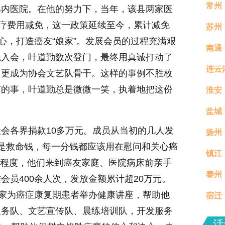
常州
县内医院。在他的努力下，当年，该县两家医
治疗费用减免，这一政策延续至今，累计减免
苏州
心，打造癌友“娘家”。发展会员的过程充满艰
南通
绝入会，叶道勤数次登门，最终用真诚打动了
连云
，更成为协会文艺队骨干。这样的事例不胜枚
有的事，叶道勤总是微微一笑，执着地把这份
淮安
盐城
会各界捐款10多万元。成员从当初的几人发
扬州
都是救命钱，每一分钱都应该用在慰问和关心癌
镇江
真村
症病重程度，他们来到癌友家庭、医院病床前亲手
泰州
分钟
员400余人次，发放金额累计超20万元。
专家为癌症康复期患者举办健康讲座，帮助他
宿迁
服务队、文艺宣传队、晨练培训队，开发服务
场活
活