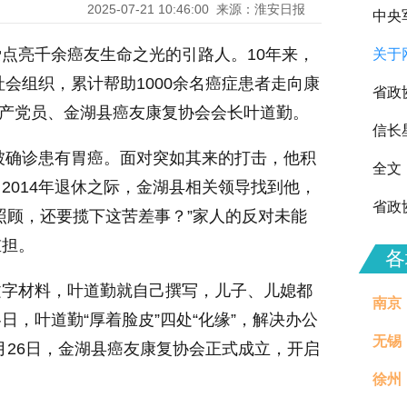
2025-07-21 10:46:00
来源：淮安日报
中央
点亮千余癌友生命之光的引路人。10年来，
关于
向全
会组织，累计帮助1000余名癌症患者走向康
省政
共产党员、金湖县癌友康复协会会长叶道勤。
信长
勤被确诊患有胃癌。面对突如其来的打击，他积
全文
2014年退休之际，金湖县相关领导找到他，
省政
照顾，还要揽下这苦差事？”家人的反对未能
重担。
各
文字材料，叶道勤就自己撰写，儿子、儿媳都
南京
，叶道勤“厚着脸皮”四处“化缘”，解决办公
无锡
1月26日，金湖县癌友康复协会正式成立，开启
徐州
治理