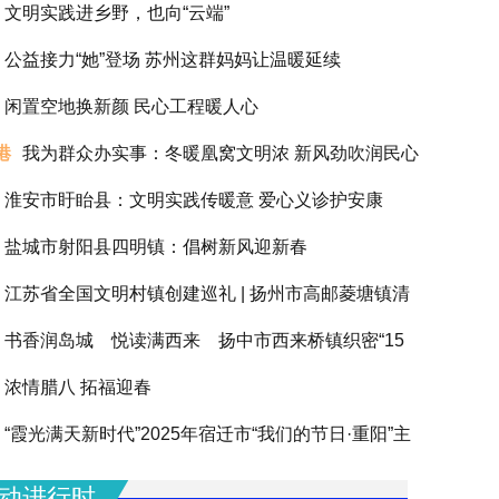
文明实践进乡野，也向“云端”
公益接力“她”登场 苏州这群妈妈让温暖延续
闲置空地换新颜 民心工程暖人心
港
我为群众办实事：冬暖凰窝文明浓 新风劲吹润民心
淮安市盱眙县：文明实践传暖意 爱心义诊护安康
盐城市射阳县四明镇：倡树新风迎新春
江苏省全国文明村镇创建巡礼 | 扬州市高邮菱塘镇清
书香润岛城 悦读满西来 扬中市西来桥镇织密“15
浓情腊八 拓福迎春
阅读圈”滋养全龄人生
“霞光满天新时代”2025年宿迁市“我们的节日·重阳”主
动圆满举办
动进行时