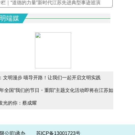
专栏｜“道德的力量”新时代江苏先进典型事迹巡演
明端媒
：文明漫步 喵导开路！让我们一起开启文明实践
文明实
25年全国“我们的节日・重阳”主题文化活动即将在江苏如
文明实
alk
发光的你：蔡成耀
少年请
幕
份有限公司)承办
苏ICP备13001723号