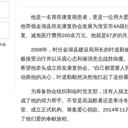
他是一名胃癌康复期患者，更是一位用大爱
他带领金湖县癌友康复协会发展为淮安市4A级社
复、减免医疗费用200余万元。他就是67岁的
大镜
2008年，时任金湖县建设局局长的叶道
上一篇
极接受治疗并以乐观心态和顽强意志战胜病魔。
希望他牵头成立癌友康复协会。“自己都需要人
动摇他的决心，叶道勤毅然决然地扛起了这份
为筹备协会组织和临时党支部，没有人搞
成了他的得力帮手。不管是高温酷暑还是寒冷冬日
室、成立正式机构、筹集爱心捐款。2014年1
了他们爱的奉献旅程。
大字体