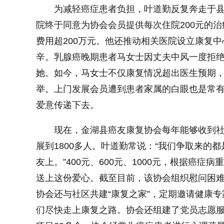
为减轻癌症患者负担，叶道勤反复奔走于
院终于同意为协会会员提供每次住院200元的
小字体
费用超200万元。他还推动相关医院设立康复中
辛。乳腺癌晚期患者马女士因丈夫中风一度拒
她。如今，马女士不仅康复情况超出医生预期
举。上门发展会员遭到患者家属的白眼也是常
爱意传递下去。
现在，金湖县癌友康复协会每年能够收到社
展到1800多人。叶道勤常说：“我们争取来的
友上。”400元、600元、1000元，根据癌
送上这份爱心。截至目前，该协会组织慰问困难会
协会还与社区共建“康复之家”，定期邀请健康
们尽快走上康复之路。协会还组建了党员志愿