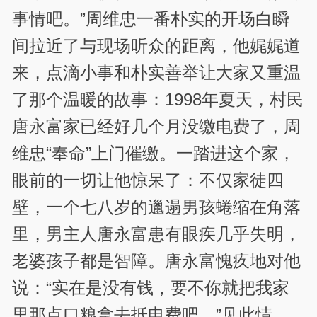
事情吧。”周维忠一番朴实的开场白瞬
间拉近了与现场听众的距离，他娓娓道
来，点滴小事和朴实善举让大家又重温
了那个温暖的故事：1998年夏天，村民
唐永富家已经好几个月没缴电费了，周
维忠“奉命”上门催缴。一踏进这个家，
眼前的一切让他惊呆了：不仅家徒四
壁，一个七八岁的邋遢男孩蜷缩在角落
里，男主人唐永富患有眼疾几乎失明，
老婆孩子都是智障。唐永富愧疚地对他
说：“实在是没有钱，要不你就把我家
里那点口粮拿去抵电费吧。”见此情