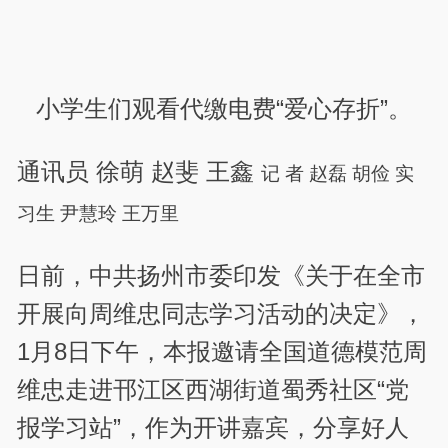
小学生们观看代缴电费“爱心存折”。
通讯员 徐萌 赵斐 王鑫
记 者 赵磊 胡俭
实
习生 尹慧玲 王万里
日前，中共扬州市委印发《关于在全市
开展向周维忠同志学习活动的决定》，
1月8日下午，本报邀请全国道德模范周
维忠走进邗江区西湖街道蜀秀社区“党
报学习站”，作为开讲嘉宾，分享好人