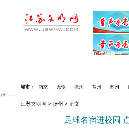
首页
理论之光
公民道德建设
要闻
江苏讲堂
道德典型
城市：
南京
无锡
徐州
常州
苏州
分享
江苏文明网
>
扬州
> 正文
足球名宿进校园 