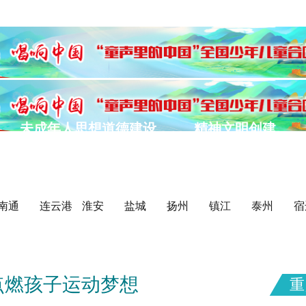
未成年人思想道德建设
精神文明创建
我们的节日
公益广告
美德基金会
南通
连云港
淮安
盐城
扬州
镇江
泰州
宿
点燃孩子运动梦想
重