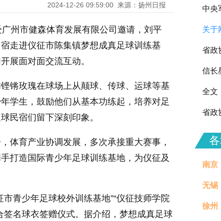
2024-12-26 09:59:00
来源：扬州日报
中央
，受广州市健森体育发展有限公司邀请，刘平
关于
向全
名宿走进仪征市陈集镇梦想成真足球训练基
省政
们开展面对面交流互动。
信长
和铿锵玫瑰在球场上从颠球、传球、运球等基
全文
少年学生，鼓励他们从基本功练起，培养对足
省政
足球民宿们留下深刻印象。
各
步，体育产业协调发展，多次承接重大赛事，
携手打造国际青少年足球训练基地，为仪征及
南京
。
无锡
征市青少年足球校外训练基地”“仪征技师学院
徐州
治理
合签名球衣签赠仪式。据介绍，梦想成真足球