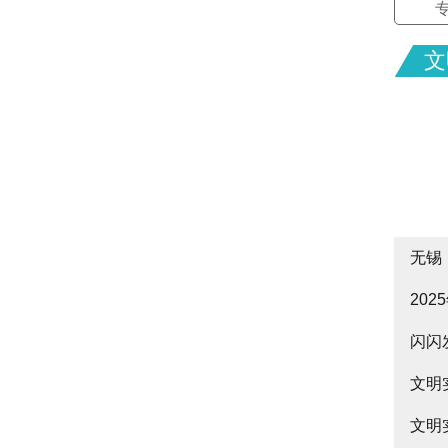
文
无锡
20
cityw
闪闪
皋启
文明
文明