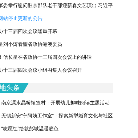
军委举行慰问驻京部队老干部迎新春文艺演出 习近平
网站停止更新的公告
军老同志祝贺新春
协十三届四次会议隆重开幕
星刘小涛看望省政协港澳委员
！信长星在省政协十三届四次会议上的讲话
下一篇
协十三届四次会议小组召集人会议召开
地头条
南京溧水晶桥镇笪村：开展幼儿趣味阅读主题活动
无锡新安“宁阿姨工作室”：探索新型婚育文化与社区
“志愿红”绘就彭城温暖底色
融合的创新实践