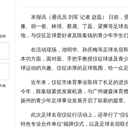
本报讯（通讯员 刘军 记者 赵磊） 日前
豫、胡一俊、林强、蔡晟、丁磊、梁爽等足球
地，与仪征足球爱好者及陈集镇的青少年学生
新闻
在活动现场，池明华、孙庆梅等足球名宿
上一篇
本功方面，面对面、手把手教授仪征球迷及青
球运动的兴趣。仪征浓厚的足球氛围，给一众
近年来，仪征市体育事业取得了长足的进
大镜
今年，陈集镇紧抓发展机遇，与广州健森体育
扬州的青少年足球事业发展开启了崭新的篇章
此次足球名宿仪征行活动上，还举行了“仪
特色专业合作单位”揭牌仪式，以及足球名宿联