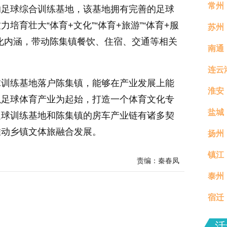
常州
的足球综合训练基地，该基地拥有完善的足球
育壮大“体育+文化”“体育+旅游”“体育+服
苏州
化内涵，带动陈集镇餐饮、住宿、交通等相关
南通
连云
球训练基地落户陈集镇，能够在产业发展上能
淮安
以足球体育产业为起始，打造一个体育文化专
盐城
足球训练基地和陈集镇的房车产业链有诸多契
推动乡镇文体旅融合发展。
扬州
镇江
真村
责编：秦春凤
泰州
分钟
宿迁
场活
活