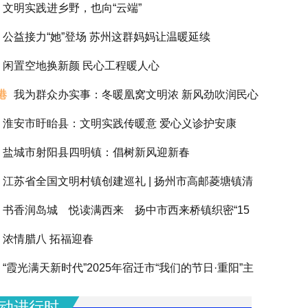
文明实践进乡野，也向“云端”
公益接力“她”登场 苏州这群妈妈让温暖延续
闲置空地换新颜 民心工程暖人心
港
我为群众办实事：冬暖凰窝文明浓 新风劲吹润民心
淮安市盱眙县：文明实践传暖意 爱心义诊护安康
盐城市射阳县四明镇：倡树新风迎新春
江苏省全国文明村镇创建巡礼 | 扬州市高邮菱塘镇清
书香润岛城 悦读满西来 扬中市西来桥镇织密“15
浓情腊八 拓福迎春
阅读圈”滋养全龄人生
“霞光满天新时代”2025年宿迁市“我们的节日·重阳”主
动圆满举办
动进行时