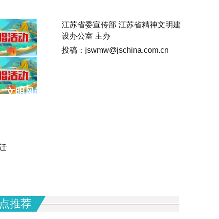
江苏省委宣传部 江苏省精神文明建
设办公室 主办
投稿：jswmw
@
jschina.com.cn
文明风尚培育
文明简报
专题专栏
视频
迁
点推荐