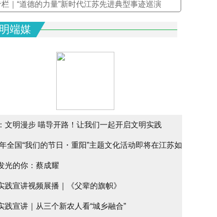
专栏｜“道德的力量”新时代江苏先进典型事迹巡演
明端媒
：文明漫步 喵导开路！让我们一起开启文明实践
25年全国“我们的节日・重阳”主题文化活动即将在江苏如
alk
发光的你：蔡成耀
幕
实践宣讲视频展播｜《父辈的旗帜》
实践宣讲｜从三个新农人看“城乡融合”