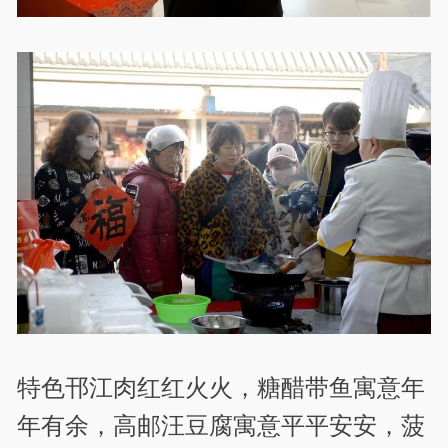
特色邗江肉红红火火，糖醋带鱼寓意年
年有余，高邮汪豆腐寓意平平安安，菠