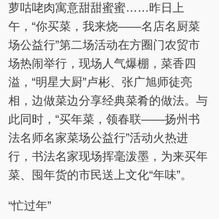
萝咕咾肉寓意甜甜蜜蜜……昨日上
午，“你买菜，我来烧——名店名厨菜
场公益行”第二场活动在方圈门农贸市
场热闹举行，现场人气爆棚，菜香四
溢，“明星大厨”卢彬、张广旭师徒亮
相，边做菜边分享经典菜肴的做法。与
此同时，“买年菜，领春联——扬州书
法名师名家菜场公益行”活动火热进
行，书法名家现场挥毫泼墨，为来买年
菜、囤年货的市民送上文化“年味”。
“忙过年”